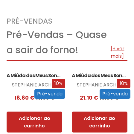
PRÉ-VENDAS
Pré-Vendas – Quase
a sair do forno!
[+ ver
mais]
A Miúda dos Meus Sonhos
A Miúda dos Meus Sonhos – Edição…
10%
10%
STEPHANIE ARCHER
STEPHANIE ARCHER
Pré-venda
Pré-venda
18,80
€
16,93
€
21,10
€
19,00
€
Adicionar ao
Adicionar ao
carrinho
carrinho