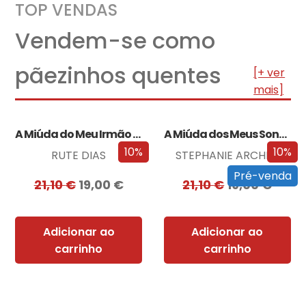
TOP VENDAS
Vendem-se como
pãezinhos quentes
[+ ver
mais]
A Miúda do Meu Irmão – Edição…
A Miúda dos Meus Sonhos – Edição…
10%
10%
RUTE DIAS
STEPHANIE ARCHER
Pré-venda
21,10
€
19,00
€
21,10
€
19,00
€
Adicionar ao
Adicionar ao
carrinho
carrinho