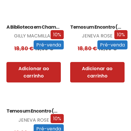
A Biblioteca em Chamas
Temos um Encontro (Outra Vez)
10%
10%
GILLY MACMILLAN
JENEVA ROSE
Pré-venda
Pré-venda
18,80
€
16,93
€
18,80
€
16,93
€
Adicionar ao
Adicionar ao
carrinho
carrinho
Temos um Encontro (Outra Vez) – Edição…
10%
JENEVA ROSE
Pré-venda