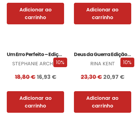
Adicionar ao
Adicionar ao
carrinho
carrinho
Um Erro Perfeito – Edição com EDGES
Deus da Guerra Edição com EDGES
10%
10%
STEPHANIE ARCHER
RINA KENT
18,80
€
16,93
€
23,30
€
20,97
€
Adicionar ao
Adicionar ao
carrinho
carrinho