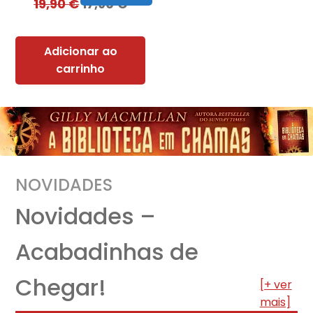
19,90
€
17,90
€
Adicionar ao
carrinho
NOVIDADES
Novidades –
Acabadinhas de
Chegar!
[+ ver
mais]