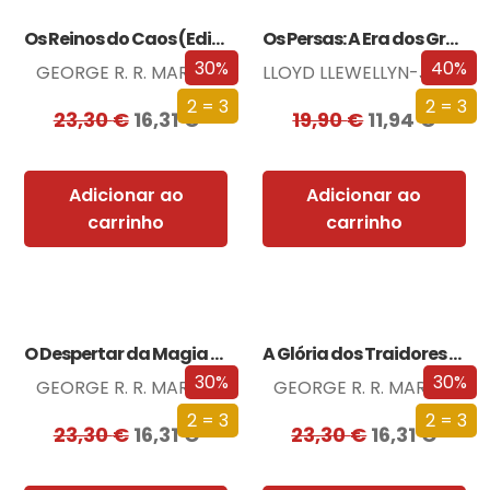
Os Reinos do Caos (Edição especial limitada)
Os Persas: A Era dos Grandes Reis
30%
40%
GEORGE R. R. MARTIN
LLOYD LLEWELLYN-JONES
2 = 3
2 = 3
23,30
€
16,31
€
19,90
€
11,94
€
Adicionar ao
Adicionar ao
carrinho
carrinho
O Despertar da Magia (Edição especial limitada)
A Glória dos Traidores (Edição especial limitada)
30%
30%
GEORGE R. R. MARTIN
GEORGE R. R. MARTIN
2 = 3
2 = 3
23,30
€
16,31
€
23,30
€
16,31
€