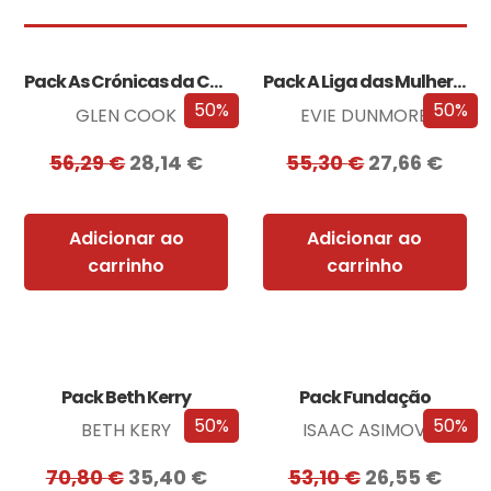
Pack As Crónicas da Companhia Negra
Pack A Liga das Mulheres Extraordinárias
50%
50%
GLEN COOK
EVIE DUNMORE
56,29
€
28,14
€
55,30
€
27,66
€
Adicionar ao
Adicionar ao
carrinho
carrinho
Pack Beth Kerry
Pack Fundação
50%
50%
BETH KERY
ISAAC ASIMOV
70,80
€
35,40
€
53,10
€
26,55
€