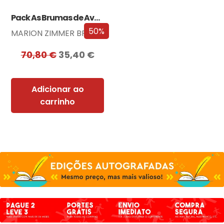
Pack As Brumas de Avalon
50%
MARION ZIMMER BRADLEY
70,80
€
35,40
€
Adicionar ao
carrinho