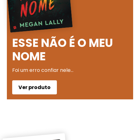
ESSE NÃO É O MEU
NOME
Foi um erro confiar nele…
Ver produto