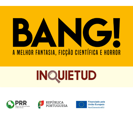
Homepage das Edições Saída de Emergência, Edições
Chá das Cinco e Chancela Desassossego.