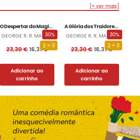
[+ ver mais]
O Despertar da Magia (Edição especial limitada)
A Glória dos Traidores (Edição especial limitada)
30%
30%
GEORGE R. R. MARTIN
GEORGE R. R. MARTIN
2 = 3
2 = 3
23,30
€
16,31
€
23,30
€
16,31
€
Adicionar ao
Adicionar ao
carrinho
carrinho