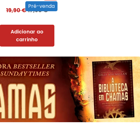
Pré-venda
19,90
€
17,90
€
Adicionar ao
carrinho