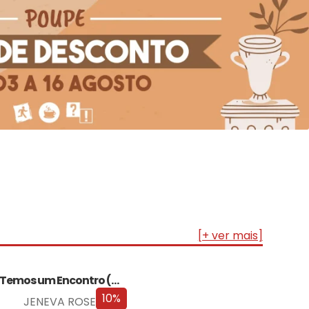
[+ ver mais]
Temos um Encontro (Outra Vez) – Edição…
10%
JENEVA ROSE