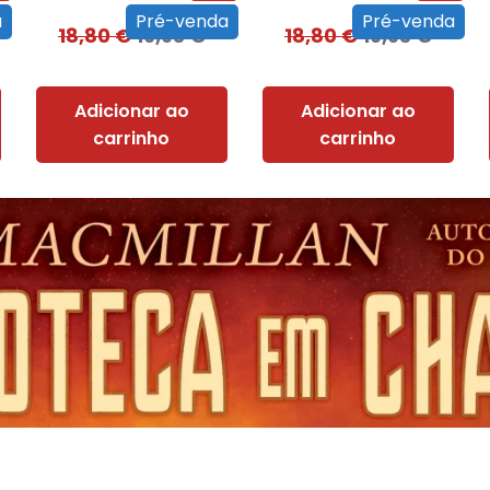
a
Pré-venda
Pré-venda
18,80
€
16,93
€
18,80
€
16,93
€
Adicionar ao
Adicionar ao
carrinho
carrinho