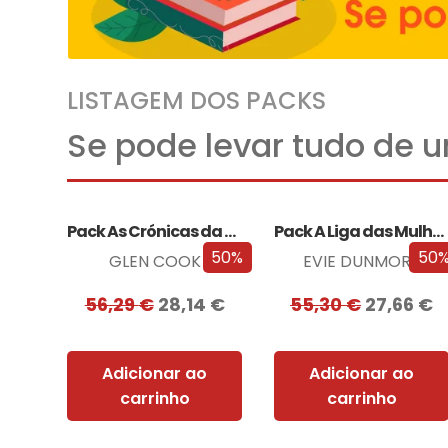
LISTAGEM DOS PACKS
Se pode levar tudo de 
Pack As Crónicas da Companhia Negra
Pack A Liga das Mulheres Extraordinárias
50%
50
GLEN COOK
EVIE DUNMORE
56,29
€
28,14
€
55,30
€
27,66
€
Adicionar ao
Adicionar ao
carrinho
carrinho