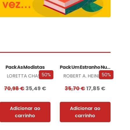
Pack As Modistas
Pack Um Estranho Numa Terra Estranha
50%
50%
LORETTA CHASE
ROBERT A. HEINLEIN
70,98
€
35,49
€
35,70
€
17,85
€
Adicionar ao
Adicionar ao
carrinho
carrinho