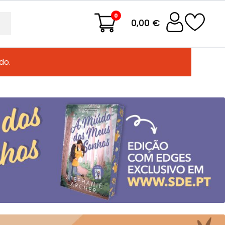
0
0,00 €
do.