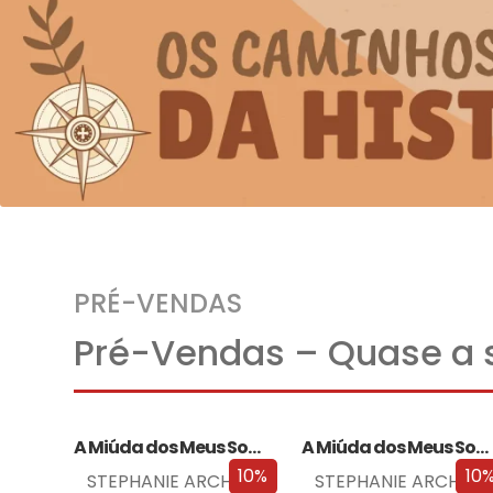
PRÉ-VENDAS
Pré-Vendas – Quase a s
A Miúda dos Meus Sonhos
A Miúda dos Meus Sonhos – Edição…
10%
10
STEPHANIE ARCHER
STEPHANIE ARCHER