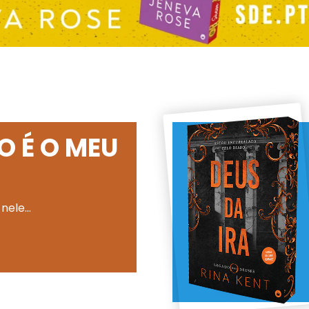
O É O MEU
 nele…