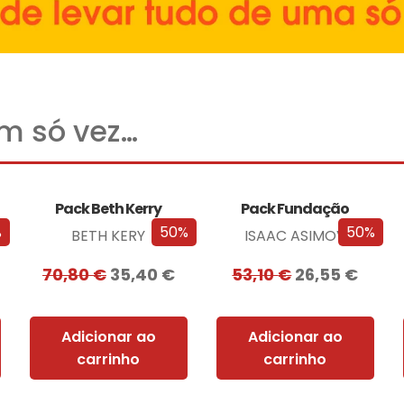
um só vez…
Pack Beth Kerry
Pack Fundação
%
50%
50%
BETH KERY
ISAAC ASIMOV
70,80
€
35,40
€
53,10
€
26,55
€
Adicionar ao
Adicionar ao
carrinho
carrinho