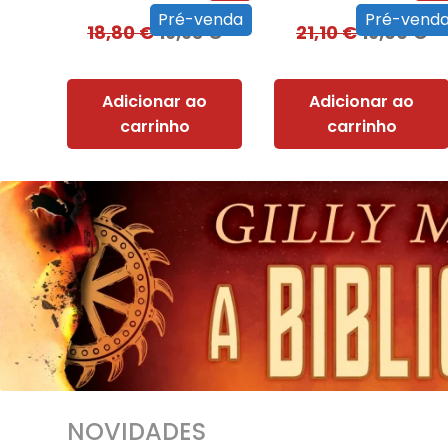
Pré-venda
Pré-vend
18,80
€
16,93
€
21,10
€
19,00
€
Adicionar ao
Adicionar ao
carrinho
carrinho
NOVIDADES