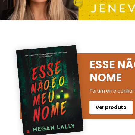
ESSE NÃ
NOME
Foi um erro confiar
Ver produto