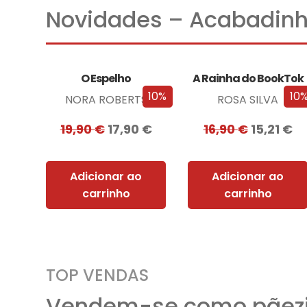
Novidades – Acabadinh
O Espelho
A Rainha do BookTok
10%
10
NORA ROBERTS
ROSA SILVA
19,90
€
17,90
€
16,90
€
15,21
€
Adicionar ao
Adicionar ao
carrinho
carrinho
TOP VENDAS
Vendem-se como pãezi