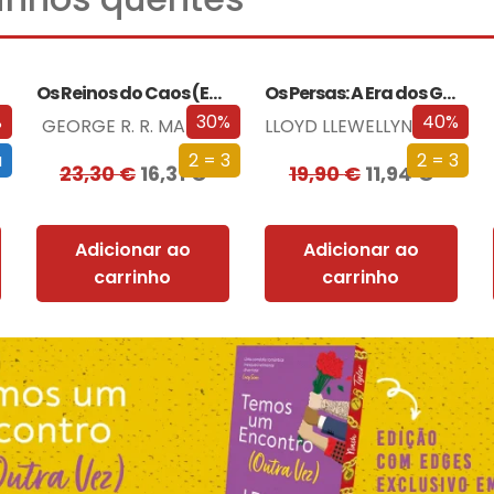
Os Reinos do Caos (Edição especial limitada)
Os Persas: A Era dos Grandes Reis
%
30%
40%
GEORGE R. R. MARTIN
LLOYD LLEWELLYN-JONES
a
2 = 3
2 = 3
23,30
€
16,31
€
19,90
€
11,94
€
Adicionar ao
Adicionar ao
carrinho
carrinho