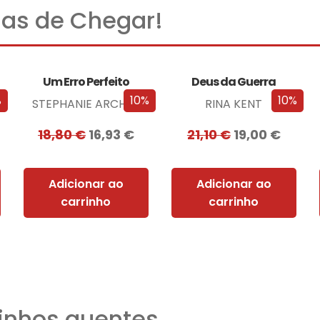
as de Chegar!
Um Erro Perfeito
Deus da Guerra
%
10%
10%
STEPHANIE ARCHER
RINA KENT
18,80
€
16,93
€
21,10
€
19,00
€
Adicionar ao
Adicionar ao
carrinho
carrinho
nhos quentes