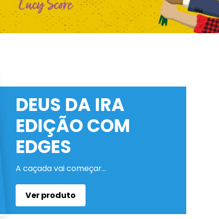
DEUS DA IRA
EDIÇÃO COM
EDGES
A caçada vai começar…
Ver produto