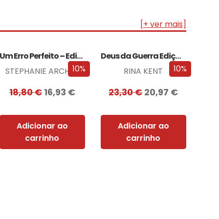
[+ ver mais]
Um Erro Perfeito – Edição com EDGES
Deus da Guerra Edição com EDGES
10%
10%
STEPHANIE ARCHER
RINA KENT
18,80
€
16,93
€
23,30
€
20,97
€
Adicionar ao
Adicionar ao
carrinho
carrinho