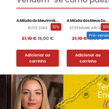
A Miúda do Meu Irmão – Edição…
A Miúda dos Meus Sonhos – Edição…
10%
10
RUTE DIAS
STEPHANIE ARCHER
Pré-vend
21,10
€
19,00
€
21,10
€
19,00
€
Adicionar ao
Adicionar ao
carrinho
carrinho