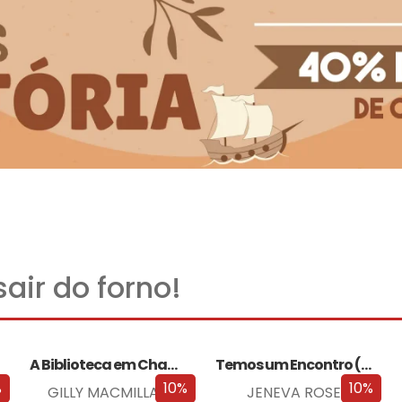
air do forno!
A Biblioteca em Chamas
Temos um Encontro (Outra Vez)
%
10%
10%
GILLY MACMILLAN
JENEVA ROSE