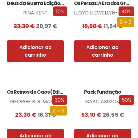
Deus da Guerra Edição com EDGES
Os Persas: A Era dos Grandes Reis
10%
40%
RINA KENT
LLOYD LLEWELLYN-JONES
2 = 3
23,30
€
20,97
€
19,90
€
11,94
€
Adicionar ao
Adicionar ao
carrinho
carrinho
Os Reinos do Caos (Edição especial limitada)
Pack Fundação
30%
50%
GEORGE R. R. MARTIN
ISAAC ASIMOV
2 = 3
23,30
€
16,31
€
53,10
€
26,55
€
Adicionar ao
Adicionar ao