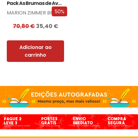
Pack As Brumas de Avalon
50%
MARION ZIMMER BRADLEY
70,80
€
35,40
€
Adicionar ao
carrinho