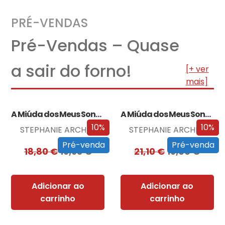
PRÉ-VENDAS
Pré-Vendas – Quase
a sair do forno!
[+ ver
mais]
A Miúda dos Meus Sonhos
A Miúda dos Meus Sonhos – Edição…
10%
10%
STEPHANIE ARCHER
STEPHANIE ARCHER
Pré-venda
Pré-venda
18,80
€
16,93
€
21,10
€
19,00
€
Adicionar ao
Adicionar ao
carrinho
carrinho