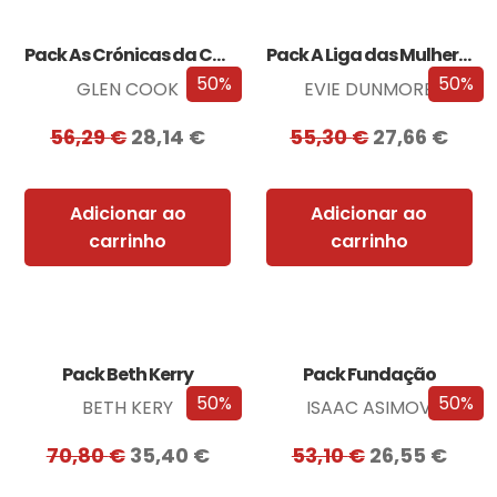
Pack As Crónicas da Companhia Negra
Pack A Liga das Mulheres Extraordinárias
50%
50%
GLEN COOK
EVIE DUNMORE
56,29
€
28,14
€
55,30
€
27,66
€
Adicionar ao
Adicionar ao
carrinho
carrinho
Pack Beth Kerry
Pack Fundação
50%
50%
BETH KERY
ISAAC ASIMOV
70,80
€
35,40
€
53,10
€
26,55
€