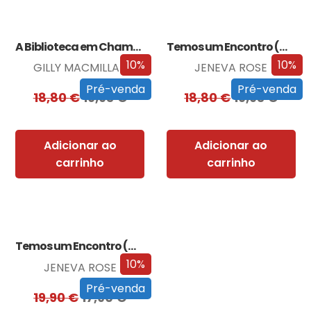
A Biblioteca em Chamas
Temos um Encontro (Outra Vez)
10%
10%
GILLY MACMILLAN
JENEVA ROSE
Pré-venda
Pré-venda
18,80
€
16,93
€
18,80
€
16,93
€
Adicionar ao
Adicionar ao
carrinho
carrinho
Temos um Encontro (Outra Vez) – Edição…
10%
JENEVA ROSE
Pré-venda
19,90
€
17,90
€