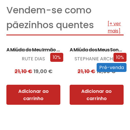
Vendem-se como
pãezinhos quentes
[+ ver
mais]
A Miúda do Meu Irmão – Edição…
A Miúda dos Meus Sonhos – Edição…
10%
10%
RUTE DIAS
STEPHANIE ARCHER
Pré-venda
21,10
€
19,00
€
21,10
€
19,00
€
Adicionar ao
Adicionar ao
carrinho
carrinho