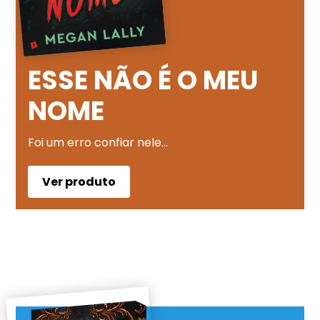
ESSE NÃO É O MEU
NOME
Foi um erro confiar nele…
Ver produto