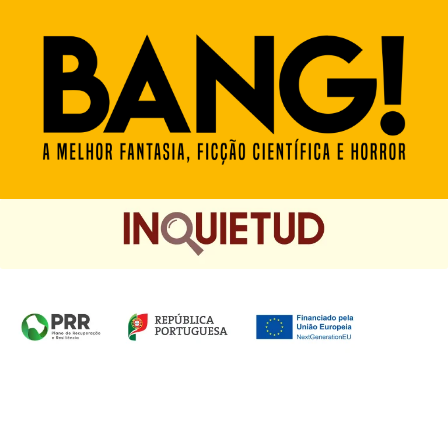
Homepage das Edições Saída de Emergência, Edições
Chá das Cinco e Chancela Desassossego.