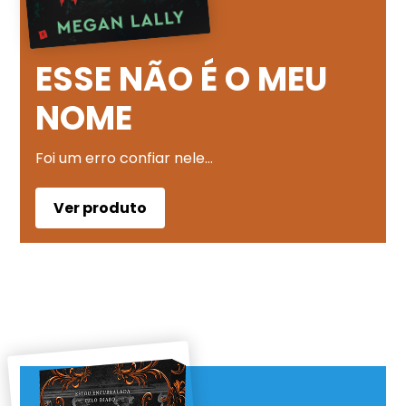
ESSE NÃO É O MEU
NOME
Foi um erro confiar nele…
Ver produto