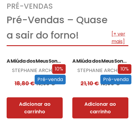
PRÉ-VENDAS
Pré-Vendas – Quase
a sair do forno!
[+ ver
mais]
A Miúda dos Meus Sonhos
A Miúda dos Meus Sonhos – Edição…
10%
10%
STEPHANIE ARCHER
STEPHANIE ARCHER
Pré-venda
Pré-venda
18,80
€
16,93
€
21,10
€
19,00
€
Adicionar ao
Adicionar ao
carrinho
carrinho