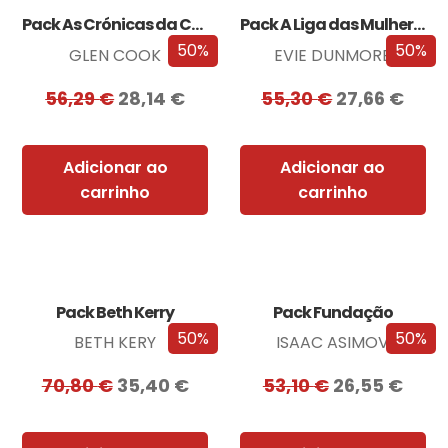
Pack As Crónicas da Companhia Negra
Pack A Liga das Mulheres Extraordinárias
50%
50%
GLEN COOK
EVIE DUNMORE
56,29
€
28,14
€
55,30
€
27,66
€
Adicionar ao
Adicionar ao
carrinho
carrinho
Pack Beth Kerry
Pack Fundação
50%
50%
BETH KERY
ISAAC ASIMOV
70,80
€
35,40
€
53,10
€
26,55
€