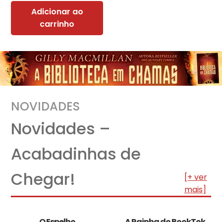
Adicionar ao
carrinho
NOVIDADES
Novidades –
Acabadinhas de
Chegar!
[+ ver
mais]
O Espelho
A Rainha do BookTok