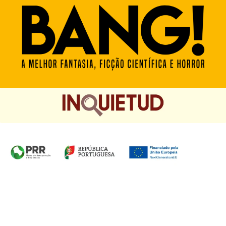
Homepage das Edições Saída de Emergência, Edições
Chá das Cinco e Chancela Desassossego.