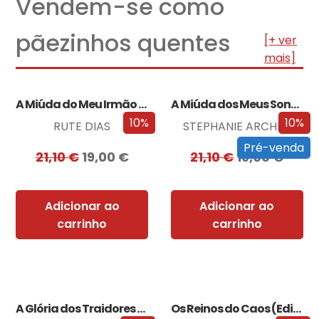
Vendem-se como
pãezinhos quentes
[+ ver
mais]
A Miúda do Meu Irmão – Edição…
A Miúda dos Meus Sonhos – Edição…
10%
10%
RUTE DIAS
STEPHANIE ARCHER
Pré-venda
21,10
€
19,00
€
21,10
€
19,00
€
Adicionar ao
Adicionar ao
carrinho
carrinho
A Glória dos Traidores (Edição especial limitada)
Os Reinos do Caos (Edição especial limitada)