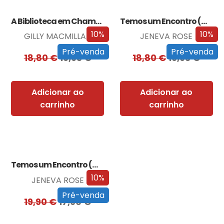
A Biblioteca em Chamas
Temos um Encontro (Outra Vez)
10%
10%
GILLY MACMILLAN
JENEVA ROSE
Pré-venda
Pré-venda
18,80
€
16,93
€
18,80
€
16,93
€
Adicionar ao
Adicionar ao
carrinho
carrinho
Temos um Encontro (Outra Vez) – Edição…
10%
JENEVA ROSE
Pré-venda
19,90
€
17,90
€