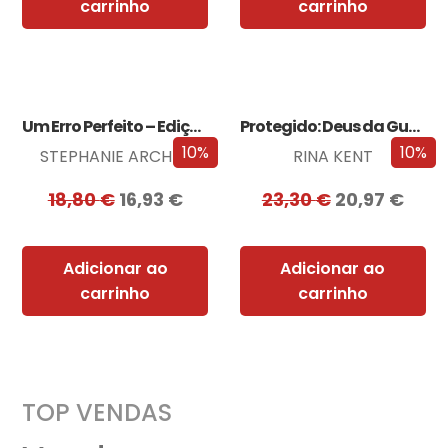
carrinho
carrinho
Um Erro Perfeito – Edição com EDGES
Protegido: Deus da Guerra Edição com EDGES
10%
10%
STEPHANIE ARCHER
RINA KENT
18,80
€
16,93
€
23,30
€
20,97
€
Adicionar ao
Adicionar ao
carrinho
carrinho
TOP VENDAS