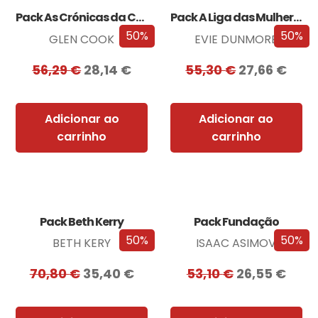
Pack As Crónicas da Companhia Negra
Pack A Liga das Mulheres Extraordinárias
50%
50%
GLEN COOK
EVIE DUNMORE
56,29
€
28,14
€
55,30
€
27,66
€
Adicionar ao
Adicionar ao
carrinho
carrinho
Pack Beth Kerry
Pack Fundação
50%
50%
BETH KERY
ISAAC ASIMOV
70,80
€
35,40
€
53,10
€
26,55
€