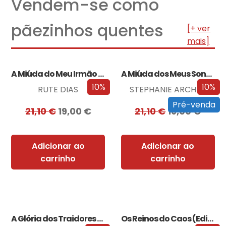
Vendem-se como
pãezinhos quentes
[+ ver
mais]
A Miúda do Meu Irmão – Edição…
A Miúda dos Meus Sonhos – Edição…
10%
10%
RUTE DIAS
STEPHANIE ARCHER
Pré-venda
21,10
€
19,00
€
21,10
€
19,00
€
Adicionar ao
Adicionar ao
carrinho
carrinho
A Glória dos Traidores (Edição especial limitada)
Os Reinos do Caos (Edição especial limitada)