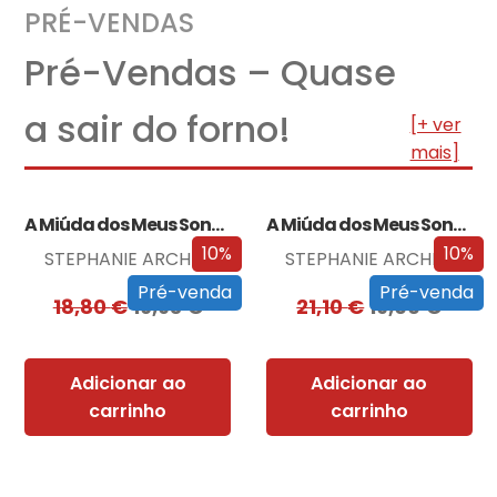
PRÉ-VENDAS
Pré-Vendas – Quase
a sair do forno!
[+ ver
mais]
A Miúda dos Meus Sonhos
A Miúda dos Meus Sonhos – Edição…
10%
10%
STEPHANIE ARCHER
STEPHANIE ARCHER
Pré-venda
Pré-venda
18,80
€
16,93
€
21,10
€
19,00
€
Adicionar ao
Adicionar ao
carrinho
carrinho