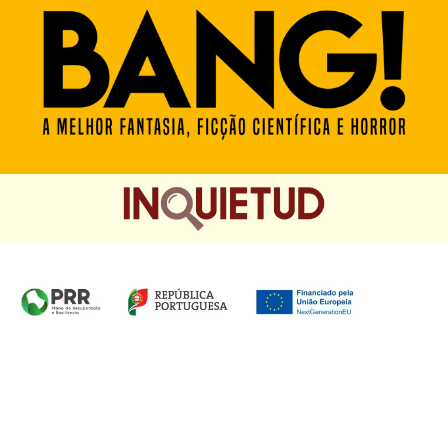
Homepage das Edições Saída de Emergência, Edições
Chá das Cinco e Chancela Desassossego.