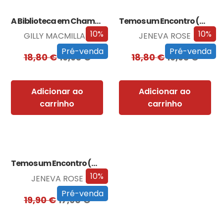
A Biblioteca em Chamas
Temos um Encontro (Outra Vez)
10%
10%
GILLY MACMILLAN
JENEVA ROSE
Pré-venda
Pré-venda
18,80
€
16,93
€
18,80
€
16,93
€
Adicionar ao
Adicionar ao
carrinho
carrinho
Temos um Encontro (Outra Vez) – Edição…
10%
JENEVA ROSE
Pré-venda
19,90
€
17,90
€