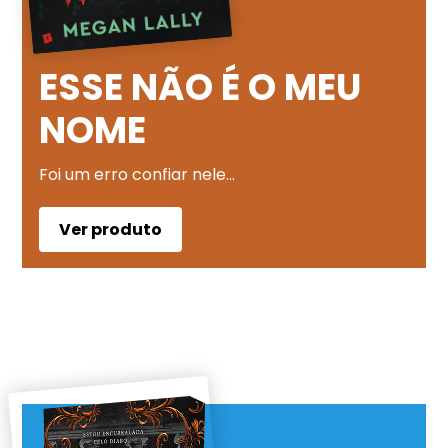
ESSE NÃO É O MEU
NOME
Foi um erro confiar nele…
Ver produto