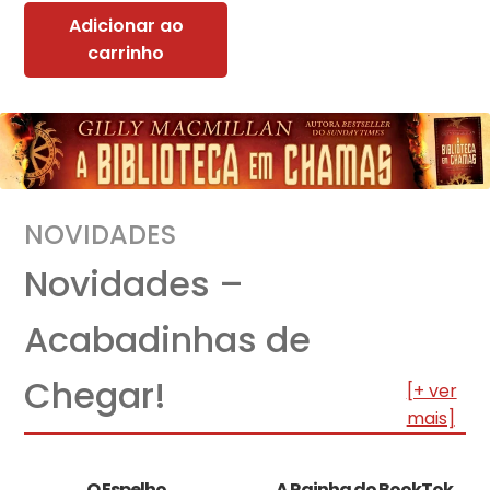
Adicionar ao
carrinho
NOVIDADES
Novidades –
Acabadinhas de
Chegar!
[+ ver
mais]
O Espelho
A Rainha do BookTok