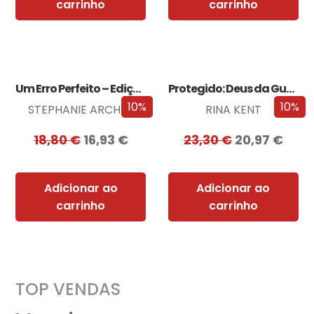
carrinho
carrinho
Um Erro Perfeito – Edição com EDGES
Protegido: Deus da Guerra Edição com EDGES
10%
10%
STEPHANIE ARCHER
RINA KENT
18,80
€
16,93
€
23,30
€
20,97
€
Adicionar ao
Adicionar ao
carrinho
carrinho
TOP VENDAS