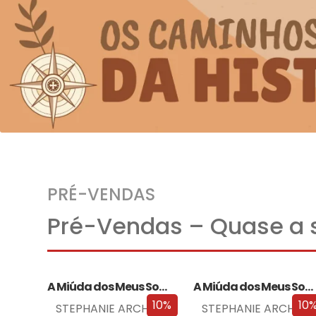
PRÉ-VENDAS
Pré-Vendas – Quase a s
A Miúda dos Meus Sonhos
A Miúda dos Meus Sonhos – Edição…
10%
10
STEPHANIE ARCHER
STEPHANIE ARCHER