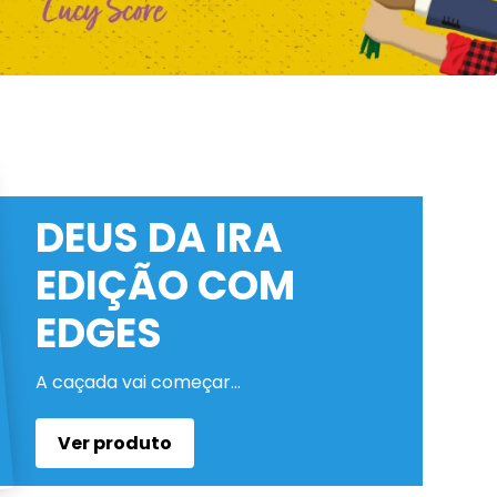
DEUS DA IRA
EDIÇÃO COM
EDGES
A caçada vai começar…
Ver produto