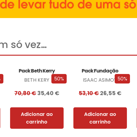
um só vez…
Pack Beth Kerry
Pack Fundação
%
50%
50%
BETH KERY
ISAAC ASIMOV
70,80
€
35,40
€
53,10
€
26,55
€
Adicionar ao
Adicionar ao
carrinho
carrinho