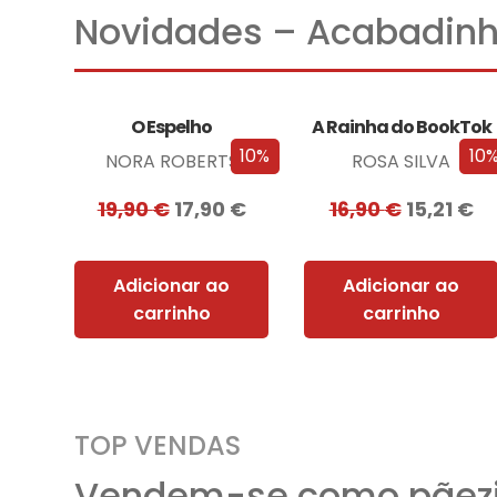
Novidades – Acabadinh
O Espelho
A Rainha do BookTok
10%
10
NORA ROBERTS
ROSA SILVA
19,90
€
17,90
€
16,90
€
15,21
€
Adicionar ao
Adicionar ao
carrinho
carrinho
TOP VENDAS
Vendem-se como pãezi