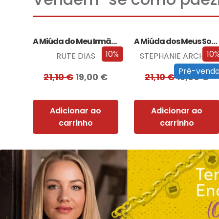
A Miúda do Meu Irmão – Edição…
A Miúda dos Meus Sonhos – Edição…
10%
10
RUTE DIAS
STEPHANIE ARCHER
Pré-vend
21,10
€
19,00
€
21,10
€
19,00
€
Adicionar ao
Adicionar ao
carrinho
carrinho