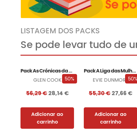
LISTAGEM DOS PACKS
Se pode levar tudo de 
Pack As Crónicas da Companhia Negra
Pack A Liga das Mulheres Extraordinárias
50%
50
GLEN COOK
EVIE DUNMORE
56,29
€
28,14
€
55,30
€
27,66
€
Adicionar ao
Adicionar ao
carrinho
carrinho