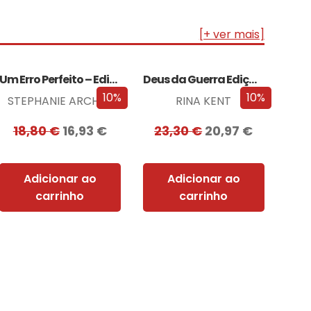
[+ ver mais]
Um Erro Perfeito – Edição com EDGES
Deus da Guerra Edição com EDGES
10%
10%
STEPHANIE ARCHER
RINA KENT
18,80
€
16,93
€
23,30
€
20,97
€
Adicionar ao
Adicionar ao
carrinho
carrinho