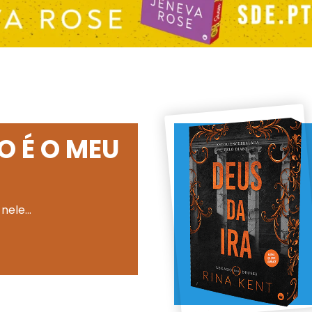
O É O MEU
 nele…