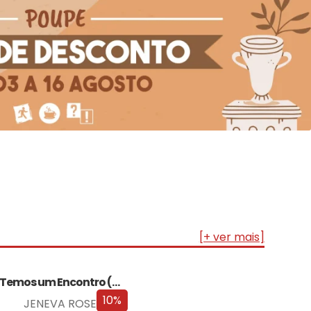
[+ ver mais]
Temos um Encontro (Outra Vez) – Edição…
10%
JENEVA ROSE