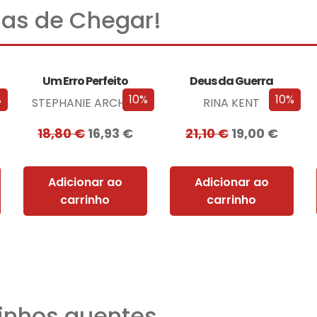
as de Chegar!
Um Erro Perfeito
Deus da Guerra
%
10%
10%
STEPHANIE ARCHER
RINA KENT
18,80
€
16,93
€
21,10
€
19,00
€
Adicionar ao
Adicionar ao
carrinho
carrinho
nhos quentes