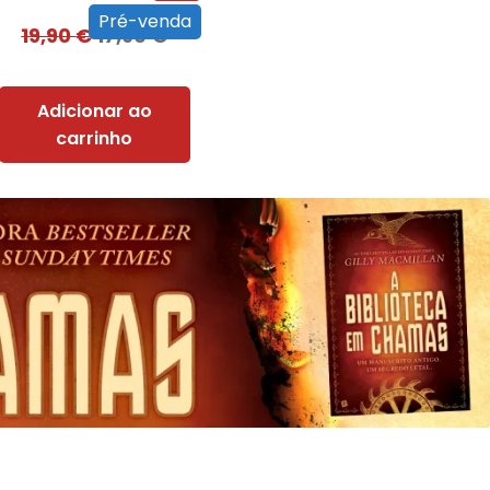
Pré-venda
19,90
€
17,90
€
Adicionar ao
carrinho