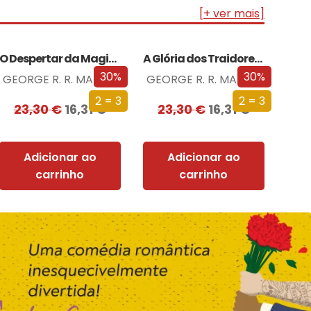
[+ ver mais]
O Despertar da Magia (Edição especial limitada)
A Glória dos Traidores (Edição especial limitada)
30%
30%
GEORGE R. R. MARTIN
GEORGE R. R. MARTIN
2 = 3
2 = 3
23,30
€
16,31
€
23,30
€
16,31
€
Adicionar ao
Adicionar ao
carrinho
carrinho