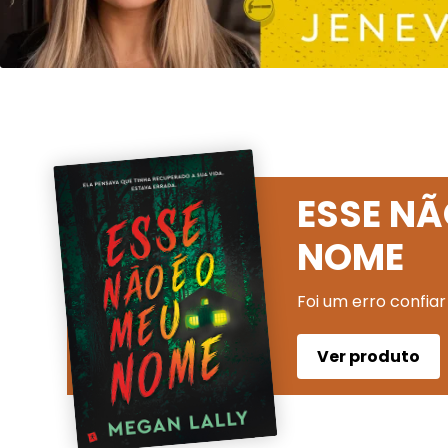
ESSE NÃ
NOME
Foi um erro confiar
Ver produto