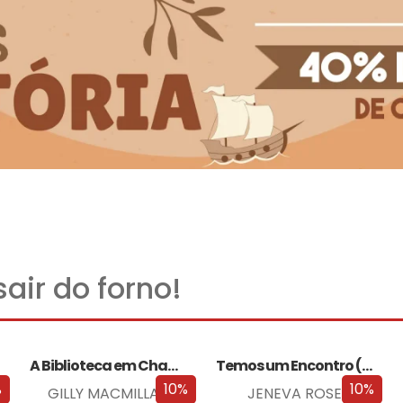
air do forno!
A Biblioteca em Chamas
Temos um Encontro (Outra Vez)
%
10%
10%
GILLY MACMILLAN
JENEVA ROSE