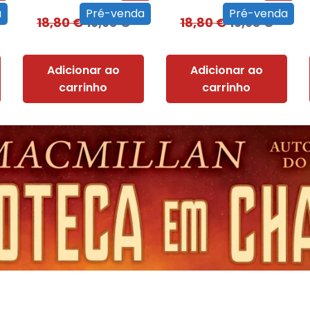
a
Pré-venda
Pré-venda
18,80
€
16,93
€
18,80
€
16,93
€
Adicionar ao
Adicionar ao
carrinho
carrinho