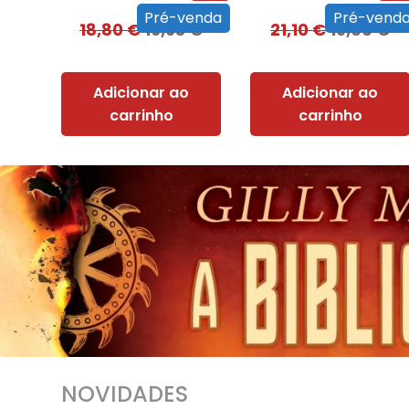
Pré-venda
Pré-vend
18,80
€
16,93
€
21,10
€
19,00
€
Adicionar ao
Adicionar ao
carrinho
carrinho
NOVIDADES