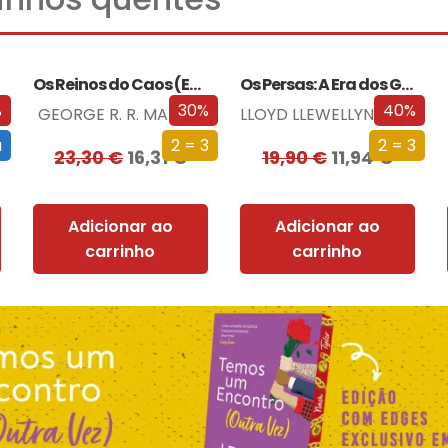
Os Reinos do Caos (Edição especial limitada)
Os Persas: A Era dos Grandes Reis
%
30%
40%
GEORGE R. R. MARTIN
LLOYD LLEWELLYN-JONES
a
2 = 3
2 = 3
23,30
€
16,31
€
19,90
€
11,94
€
Adicionar ao
Adicionar ao
carrinho
carrinho