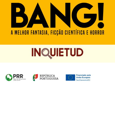
Homepage das Edições Saída de Emergência, Edições
Chá das Cinco e Chancela Desassossego.