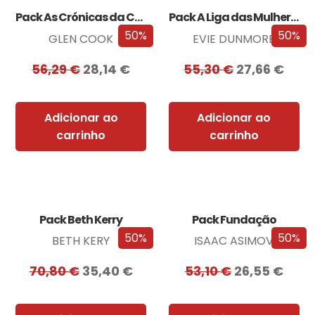
Pack As Crónicas da Companhia Negra
Pack A Liga das Mulheres Extraordinárias
50%
50%
GLEN COOK
EVIE DUNMORE
56,29
€
28,14
€
55,30
€
27,66
€
Adicionar ao
Adicionar ao
carrinho
carrinho
Pack Beth Kerry
Pack Fundação
50%
50%
BETH KERY
ISAAC ASIMOV
70,80
€
35,40
€
53,10
€
26,55
€