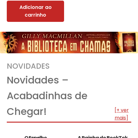
Adicionar ao
carrinho
NOVIDADES
Novidades –
Acabadinhas de
Chegar!
[+ ver
mais]
O Espelho
A Rainha do BookTok