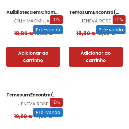
A Biblioteca em Chamas
Temos um Encontro (Outra Vez)
10%
10%
GILLY MACMILLAN
JENEVA ROSE
Pré-venda
Pré-venda
18,80
€
16,93
€
18,80
€
16,93
€
Adicionar ao
Adicionar ao
carrinho
carrinho
Temos um Encontro (Outra Vez) – Edição…
10%
JENEVA ROSE
Pré-venda
19,90
€
17,90
€