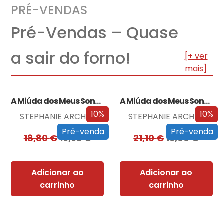
PRÉ-VENDAS
Pré-Vendas – Quase
a sair do forno!
[+ ver
mais]
A Miúda dos Meus Sonhos
A Miúda dos Meus Sonhos – Edição…
10%
10%
STEPHANIE ARCHER
STEPHANIE ARCHER
Pré-venda
Pré-venda
18,80
€
16,93
€
21,10
€
19,00
€
Adicionar ao
Adicionar ao
carrinho
carrinho