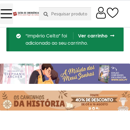
Pesquisar
Pesquisa
por:
“Império Celta” foi
Ver carrinho
adicionado ao seu carrinho.