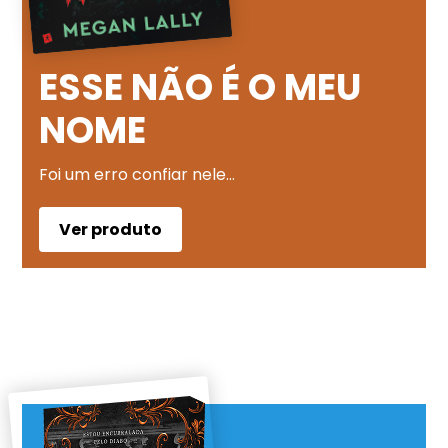
ESSE NÃO É O MEU
NOME
Foi um erro confiar nele…
Ver produto