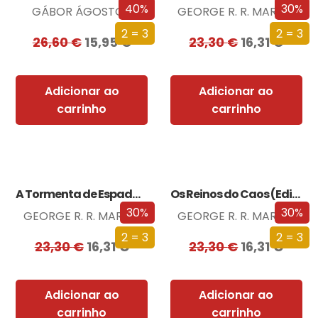
40%
30%
GÁBOR ÁGOSTON
GEORGE R. R. MARTIN
2 = 3
2 = 3
26,60
€
15,95
€
23,30
€
16,31
€
Adicionar ao
Adicionar ao
carrinho
carrinho
A Tormenta de Espadas (Edição especial limitada)
Os Reinos do Caos (Edição especial limitada)
30%
30%
GEORGE R. R. MARTIN
GEORGE R. R. MARTIN
2 = 3
2 = 3
23,30
€
16,31
€
23,30
€
16,31
€
Adicionar ao
Adicionar ao
carrinho
carrinho