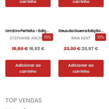
carrinho
carrinho
Um Erro Perfeito – Edição com EDGES
Deus da Guerra Edição com EDGES
10%
10%
STEPHANIE ARCHER
RINA KENT
18,80
€
16,93
€
23,30
€
20,97
€
Adicionar ao
Adicionar ao
carrinho
carrinho
TOP VENDAS