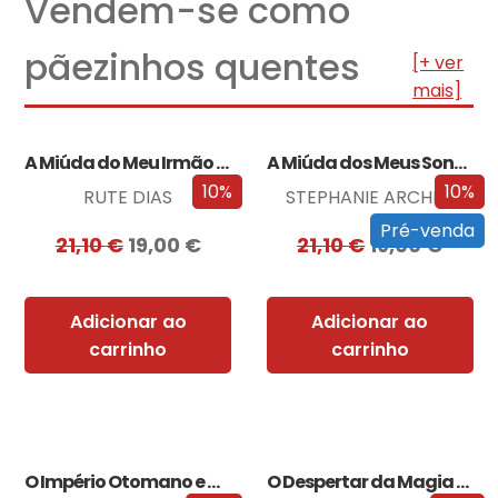
Vendem-se como
pãezinhos quentes
[+ ver
mais]
A Miúda do Meu Irmão – Edição…
A Miúda dos Meus Sonhos – Edição…
10%
10%
RUTE DIAS
STEPHANIE ARCHER
Pré-venda
21,10
€
19,00
€
21,10
€
19,00
€
Adicionar ao
Adicionar ao
carrinho
carrinho
O Império Otomano e a Conquista da…
O Despertar da Magia (Edição especial limitada)