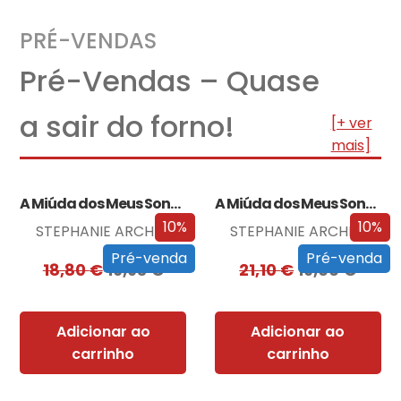
PRÉ-VENDAS
Pré-Vendas – Quase
a sair do forno!
[+ ver
mais]
A Miúda dos Meus Sonhos
A Miúda dos Meus Sonhos – Edição…
10%
10%
STEPHANIE ARCHER
STEPHANIE ARCHER
Pré-venda
Pré-venda
18,80
€
16,93
€
21,10
€
19,00
€
Adicionar ao
Adicionar ao
carrinho
carrinho