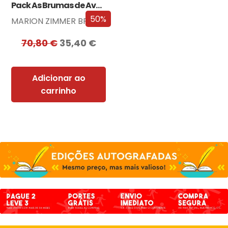
Pack As Brumas de Avalon
50%
MARION ZIMMER BRADLEY
70,80
€
35,40
€
Adicionar ao
carrinho