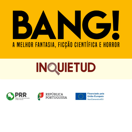
Homepage das Edições Saída de Emergência, Edições
Chá das Cinco e Chancela Desassossego.