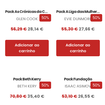
Pack As Crónicas da Companhia Negra
Pack A Liga das Mulheres Extraordinárias
50%
50%
GLEN COOK
EVIE DUNMORE
56,29
€
28,14
€
55,30
€
27,66
€
Adicionar ao
Adicionar ao
carrinho
carrinho
Pack Beth Kerry
Pack Fundação
50%
50%
BETH KERY
ISAAC ASIMOV
70,80
€
35,40
€
53,10
€
26,55
€