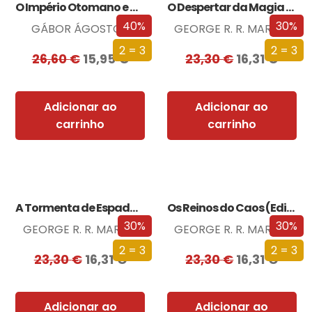
O Império Otomano e a Conquista da…
O Despertar da Magia (Edição especial limitada)
40%
30%
GÁBOR ÁGOSTON
GEORGE R. R. MARTIN
2 = 3
2 = 3
26,60
€
15,95
€
23,30
€
16,31
€
Adicionar ao
Adicionar ao
carrinho
carrinho
A Tormenta de Espadas (Edição especial limitada)
Os Reinos do Caos (Edição especial limitada)
30%
30%
GEORGE R. R. MARTIN
GEORGE R. R. MARTIN
2 = 3
2 = 3
23,30
€
16,31
€
23,30
€
16,31
€
Adicionar ao
Adicionar ao