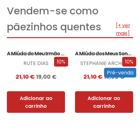
Vendem-se como
pãezinhos quentes
[+ ver
mais]
A Miúda do Meu Irmão – Edição…
A Miúda dos Meus Sonhos – Edição…
10%
10%
RUTE DIAS
STEPHANIE ARCHER
Pré-venda
21,10
€
19,00
€
21,10
€
19,00
€
Adicionar ao
Adicionar ao
carrinho
carrinho