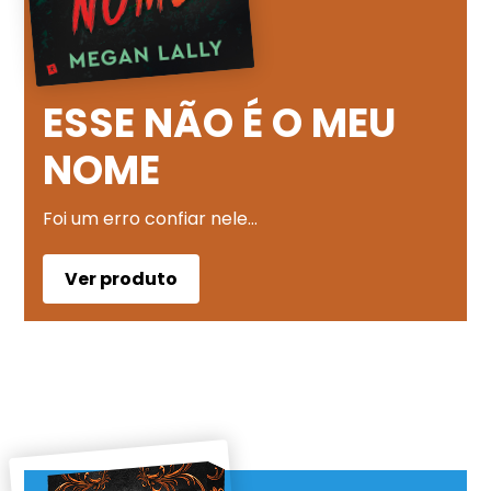
ESSE NÃO É O MEU
NOME
Foi um erro confiar nele…
Ver produto