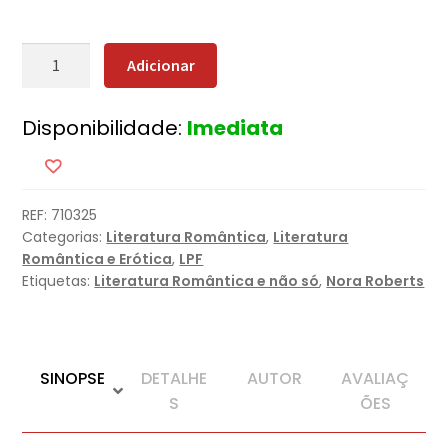
Quantidade
Adicionar
de
O
Disponibilidade:
Imediata
Segredo
de
Black
Hills
REF:
710325
Categorias:
Literatura Romântica
,
Literatura
Romântica e Erótica
,
LPF
Etiquetas:
Literatura Romântica e não só
,
Nora Roberts
SINOPSE
DETALHE
AUTOR
AVALIAÇ
S
ÕES