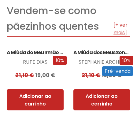
Vendem-se como
pãezinhos quentes
[+ ver
mais]
A Miúda do Meu Irmão – Edição…
A Miúda dos Meus Sonhos – Edição…
10%
10%
RUTE DIAS
STEPHANIE ARCHER
Pré-venda
21,10
€
19,00
€
21,10
€
19,00
€
Adicionar ao
Adicionar ao
carrinho
carrinho