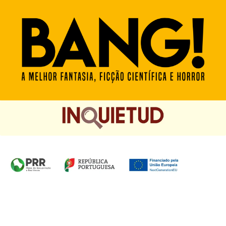
Homepage das Edições Saída de Emergência, Edições
Chá das Cinco e Chancela Desassossego.