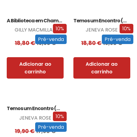
A Biblioteca em Chamas
Temos um Encontro (Outra Vez)
10%
10%
GILLY MACMILLAN
JENEVA ROSE
Pré-venda
Pré-venda
18,80
€
16,93
€
18,80
€
16,93
€
Adicionar ao
Adicionar ao
carrinho
carrinho
Temos um Encontro (Outra Vez) – Edição…
10%
JENEVA ROSE
Pré-venda
19,90
€
17,90
€