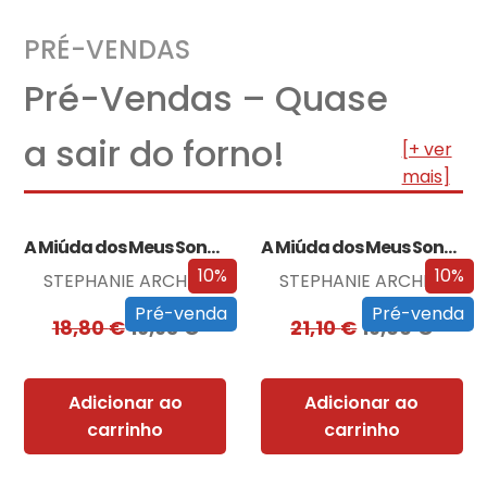
PRÉ-VENDAS
Pré-Vendas – Quase
a sair do forno!
[+ ver
mais]
A Miúda dos Meus Sonhos
A Miúda dos Meus Sonhos – Edição…
10%
10%
STEPHANIE ARCHER
STEPHANIE ARCHER
Pré-venda
Pré-venda
18,80
€
16,93
€
21,10
€
19,00
€
Adicionar ao
Adicionar ao
carrinho
carrinho