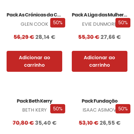
Pack As Crónicas da Companhia Negra
Pack A Liga das Mulheres Extraordinárias
50%
50%
GLEN COOK
EVIE DUNMORE
56,29
€
28,14
€
55,30
€
27,66
€
Adicionar ao
Adicionar ao
carrinho
carrinho
Pack Beth Kerry
Pack Fundação
50%
50%
BETH KERY
ISAAC ASIMOV
70,80
€
35,40
€
53,10
€
26,55
€