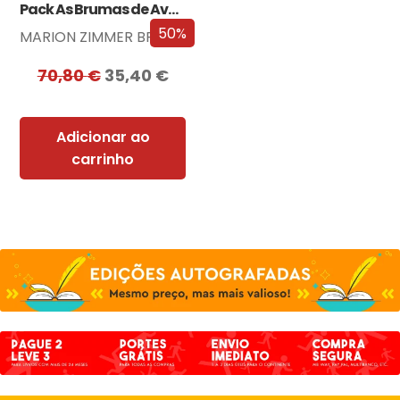
Pack As Brumas de Avalon
50%
MARION ZIMMER BRADLEY
70,80
€
35,40
€
Adicionar ao
carrinho