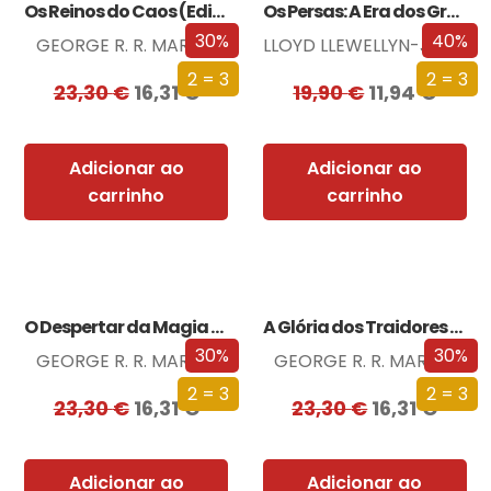
Os Reinos do Caos (Edição especial limitada)
Os Persas: A Era dos Grandes Reis
30%
40%
GEORGE R. R. MARTIN
LLOYD LLEWELLYN-JONES
2 = 3
2 = 3
23,30
€
16,31
€
19,90
€
11,94
€
Adicionar ao
Adicionar ao
carrinho
carrinho
O Despertar da Magia (Edição especial limitada)
A Glória dos Traidores (Edição especial limitada)
30%
30%
GEORGE R. R. MARTIN
GEORGE R. R. MARTIN
2 = 3
2 = 3
23,30
€
16,31
€
23,30
€
16,31
€
Adicionar ao
Adicionar ao