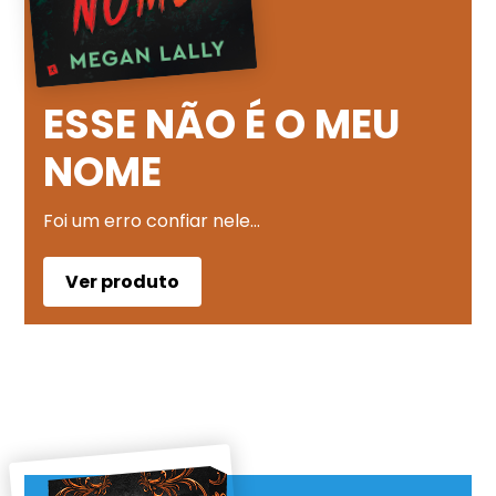
ESSE NÃO É O MEU
NOME
Foi um erro confiar nele…
Ver produto