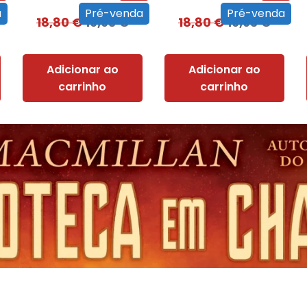
a
Pré-venda
Pré-venda
18,80
€
16,93
€
18,80
€
16,93
€
Adicionar ao
Adicionar ao
carrinho
carrinho