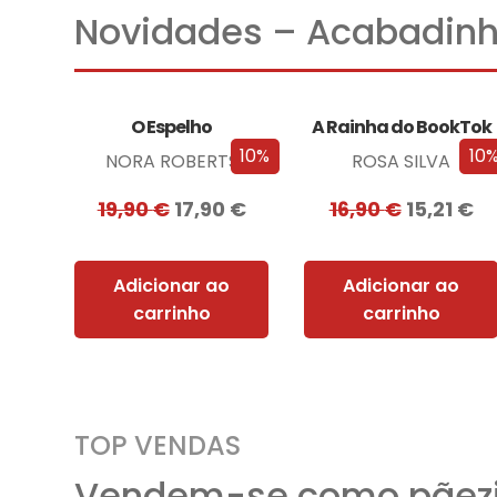
Novidades – Acabadinh
O Espelho
A Rainha do BookTok
10%
10
NORA ROBERTS
ROSA SILVA
19,90
€
17,90
€
16,90
€
15,21
€
Adicionar ao
Adicionar ao
carrinho
carrinho
TOP VENDAS
Vendem-se como pãezi