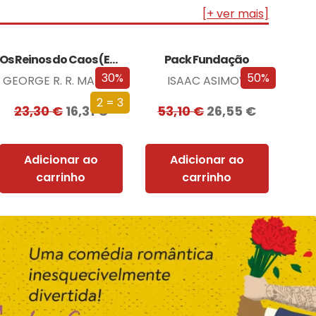
[+ ver mais]
Os Reinos do Caos (Edição especial limitada)
Pack Fundação
30%
50%
GEORGE R. R. MARTIN
ISAAC ASIMOV
2 = 3
23,30
€
16,31
€
53,10
€
26,55
€
Adicionar ao
Adicionar ao
carrinho
carrinho