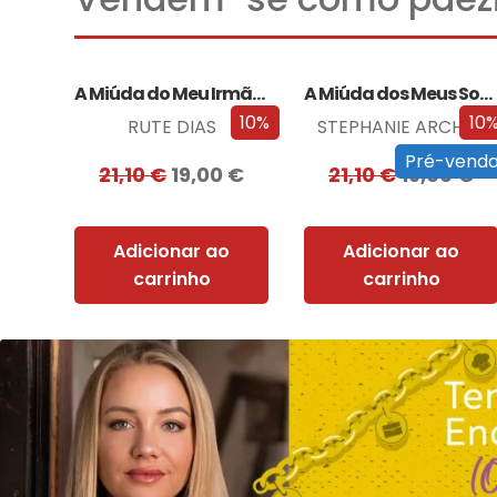
A Miúda do Meu Irmão – Edição…
A Miúda dos Meus Sonhos – Edição…
10%
10
RUTE DIAS
STEPHANIE ARCHER
Pré-vend
21,10
€
19,00
€
21,10
€
19,00
€
Adicionar ao
Adicionar ao
carrinho
carrinho