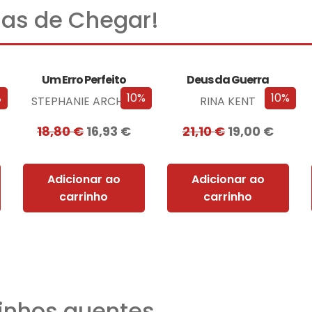
as de Chegar!
Um Erro Perfeito
Deus da Guerra
%
10%
10%
STEPHANIE ARCHER
RINA KENT
18,80
€
16,93
€
21,10
€
19,00
€
Adicionar ao
Adicionar ao
carrinho
carrinho
nhos quentes