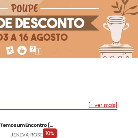
[+ ver mais]
Temos um Encontro (Outra Vez) – Edição…
10%
JENEVA ROSE