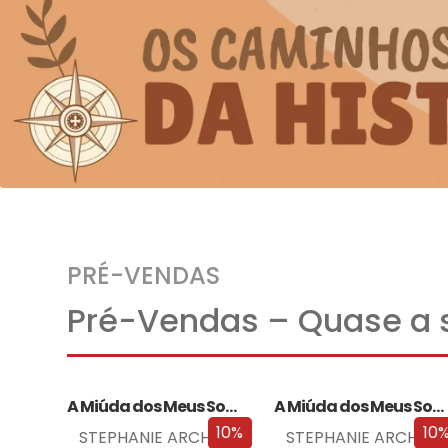
PRÉ-VENDAS
Pré-Vendas – Quase a s
A Miúda dos Meus Sonhos
A Miúda dos Meus Sonhos – Edição…
10%
10
STEPHANIE ARCHER
STEPHANIE ARCHER