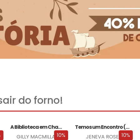
air do forno!
A Biblioteca em Chamas
Temos um Encontro (Outra Vez)
%
10%
10%
GILLY MACMILLAN
JENEVA ROSE