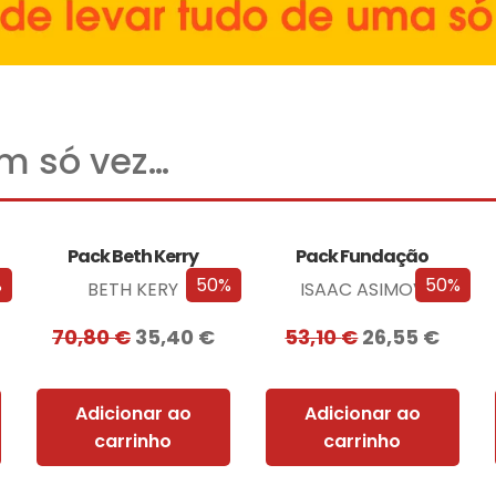
um só vez…
Pack Beth Kerry
Pack Fundação
%
50%
50%
BETH KERY
ISAAC ASIMOV
70,80
€
35,40
€
53,10
€
26,55
€
Adicionar ao
Adicionar ao
carrinho
carrinho