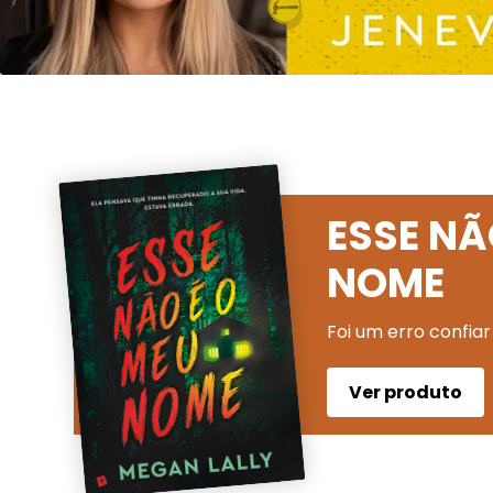
ESSE NÃ
NOME
Foi um erro confiar
Ver produto