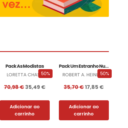
Pack As Modistas
Pack Um Estranho Numa Terra Estranha
50%
50%
LORETTA CHASE
ROBERT A. HEINLEIN
70,98
€
35,49
€
35,70
€
17,85
€
Adicionar ao
Adicionar ao
carrinho
carrinho