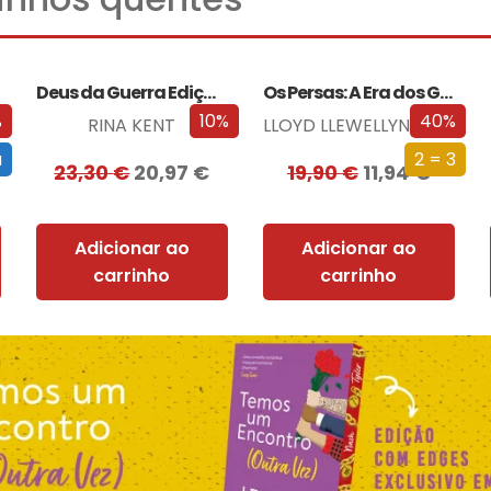
Deus da Guerra Edição com EDGES
Os Persas: A Era dos Grandes Reis
%
10%
40%
RINA KENT
LLOYD LLEWELLYN-JONES
a
2 = 3
23,30
€
20,97
€
19,90
€
11,94
€
Adicionar ao
Adicionar ao
carrinho
carrinho