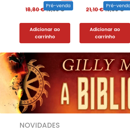
Pré-venda
Pré-vend
18,80
€
16,93
€
21,10
€
19,00
€
Adicionar ao
Adicionar ao
carrinho
carrinho
NOVIDADES