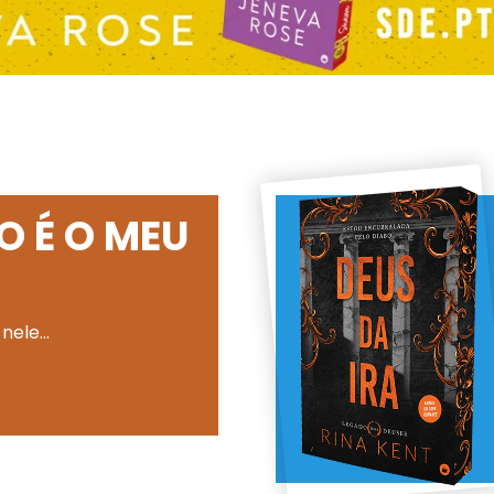
O É O MEU
 nele…