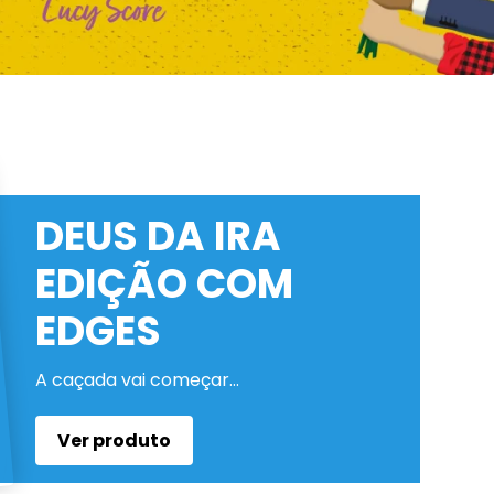
DEUS DA IRA
EDIÇÃO COM
EDGES
A caçada vai começar…
Ver produto