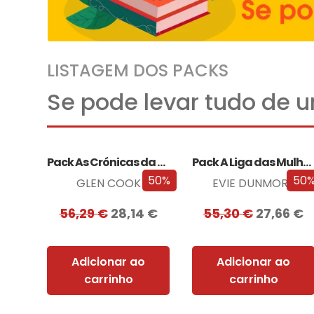
LISTAGEM DOS PACKS
Se pode levar tudo de 
Pack As Crónicas da Companhia Negra
Pack A Liga das Mulheres Extraordinárias
50%
50
GLEN COOK
EVIE DUNMORE
56,29
€
28,14
€
55,30
€
27,66
€
Adicionar ao
Adicionar ao
carrinho
carrinho