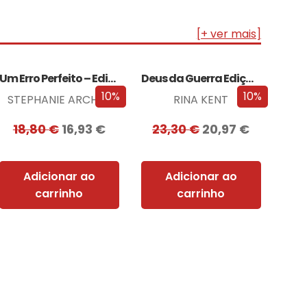
[+ ver mais]
Um Erro Perfeito – Edição com EDGES
Deus da Guerra Edição com EDGES
10%
10%
STEPHANIE ARCHER
RINA KENT
18,80
€
16,93
€
23,30
€
20,97
€
Adicionar ao
Adicionar ao
carrinho
carrinho