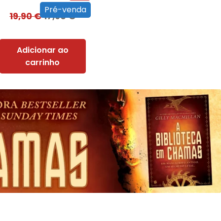
Pré-venda
19,90
€
17,90
€
Adicionar ao
carrinho