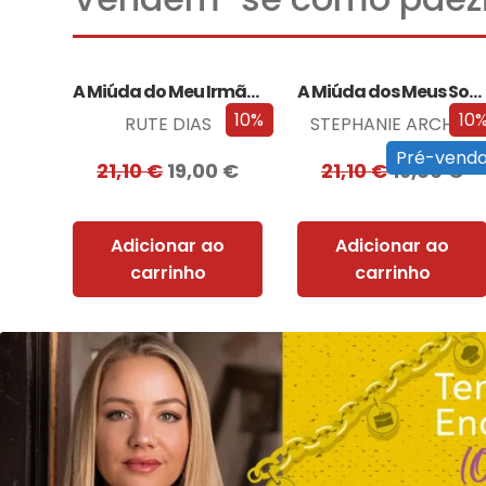
A Miúda do Meu Irmão – Edição…
A Miúda dos Meus Sonhos – Edição…
10%
10
RUTE DIAS
STEPHANIE ARCHER
Pré-vend
21,10
€
19,00
€
21,10
€
19,00
€
Adicionar ao
Adicionar ao
carrinho
carrinho