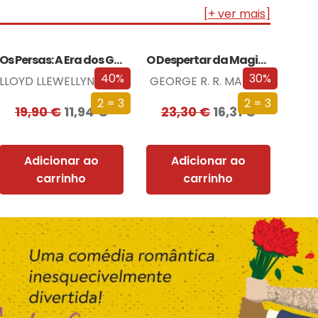
[+ ver mais]
Os Persas: A Era dos Grandes Reis
O Despertar da Magia (Edição especial limitada)
40%
30%
LLOYD LLEWELLYN-JONES
GEORGE R. R. MARTIN
2 = 3
2 = 3
19,90
€
11,94
€
23,30
€
16,31
€
Adicionar ao
Adicionar ao
carrinho
carrinho