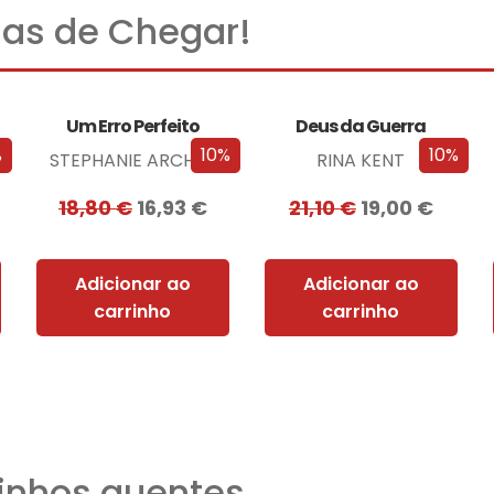
as de Chegar!
Um Erro Perfeito
Deus da Guerra
%
10%
10%
STEPHANIE ARCHER
RINA KENT
18,80
€
16,93
€
21,10
€
19,00
€
Adicionar ao
Adicionar ao
carrinho
carrinho
nhos quentes