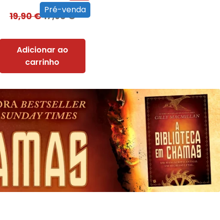
Pré-venda
19,90
€
17,90
€
Adicionar ao
carrinho