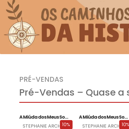
PRÉ-VENDAS
Pré-Vendas – Quase a s
A Miúda dos Meus Sonhos
A Miúda dos Meus Sonhos – Edição…
10%
10
STEPHANIE ARCHER
STEPHANIE ARCHER