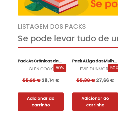
LISTAGEM DOS PACKS
Se pode levar tudo de 
Pack As Crónicas da Companhia Negra
Pack A Liga das Mulheres Extraordinárias
50%
50
GLEN COOK
EVIE DUNMORE
56,29
€
28,14
€
55,30
€
27,66
€
Adicionar ao
Adicionar ao
carrinho
carrinho