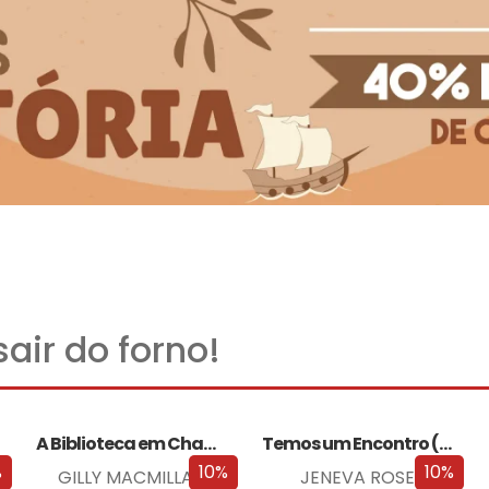
air do forno!
A Biblioteca em Chamas
Temos um Encontro (Outra Vez)
%
10%
10%
GILLY MACMILLAN
JENEVA ROSE