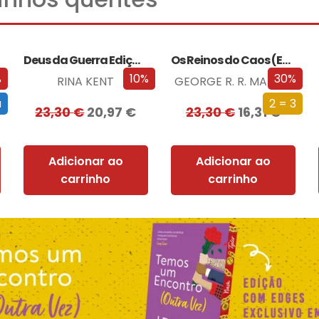
Deus da Guerra Edição com EDGES
Os Reinos do Caos (Edição especial limitada)
%
10%
30%
RINA KENT
GEORGE R. R. MARTIN
a
2 = 3
23,30
€
20,97
€
23,30
€
16,31
€
Adicionar ao
Adicionar ao
carrinho
carrinho