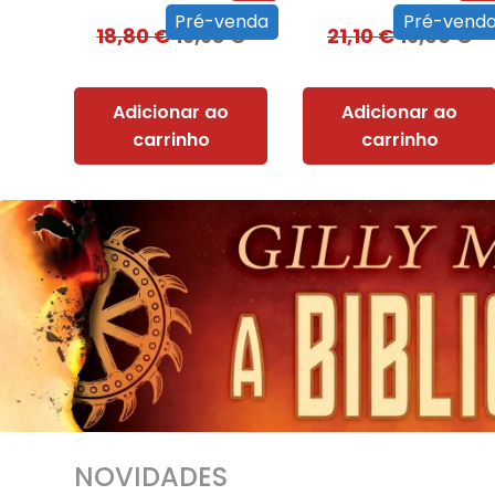
Pré-venda
Pré-vend
18,80
€
16,93
€
21,10
€
19,00
€
Adicionar ao
Adicionar ao
carrinho
carrinho
NOVIDADES