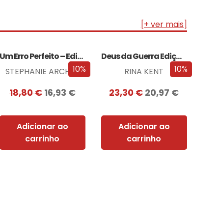
[+ ver mais]
Um Erro Perfeito – Edição com EDGES
Deus da Guerra Edição com EDGES
10%
10%
STEPHANIE ARCHER
RINA KENT
18,80
€
16,93
€
23,30
€
20,97
€
Adicionar ao
Adicionar ao
carrinho
carrinho