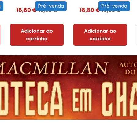
a
Pré-venda
Pré-venda
18,80
€
16,93
€
18,80
€
16,93
€
Adicionar ao
Adicionar ao
carrinho
carrinho