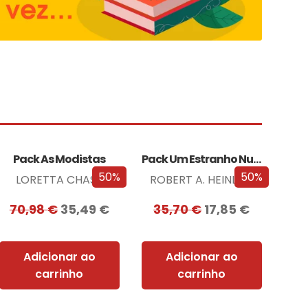
Pack As Modistas
Pack Um Estranho Numa Terra Estranha
50%
50%
LORETTA CHASE
ROBERT A. HEINLEIN
70,98
€
35,49
€
35,70
€
17,85
€
Adicionar ao
Adicionar ao
carrinho
carrinho