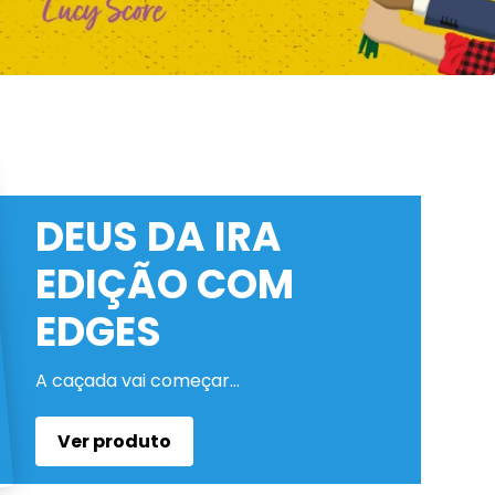
DEUS DA IRA
EDIÇÃO COM
EDGES
A caçada vai começar…
Ver produto