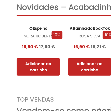
Novidades – Acabadinh
O Espelho
A Rainha do BookTok
10%
10
NORA ROBERTS
ROSA SILVA
19,90
€
17,90
€
16,90
€
15,21
€
Adicionar ao
Adicionar ao
carrinho
carrinho
TOP VENDAS
Vendem-se como pãezi