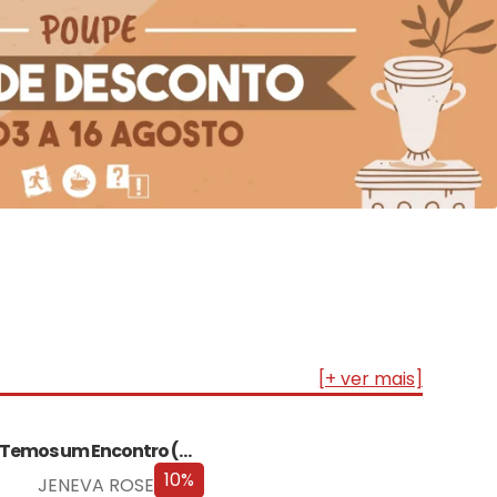
[+ ver mais]
Temos um Encontro (Outra Vez) – Edição…
10%
JENEVA ROSE