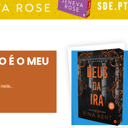
O É O MEU
 nele…