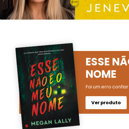
ESSE NÃ
NOME
Foi um erro confiar
Ver produto