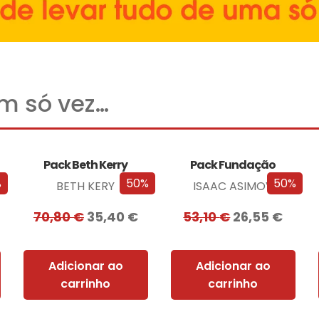
um só vez…
Pack Beth Kerry
Pack Fundação
%
50%
50%
BETH KERY
ISAAC ASIMOV
70,80
€
35,40
€
53,10
€
26,55
€
Adicionar ao
Adicionar ao
carrinho
carrinho