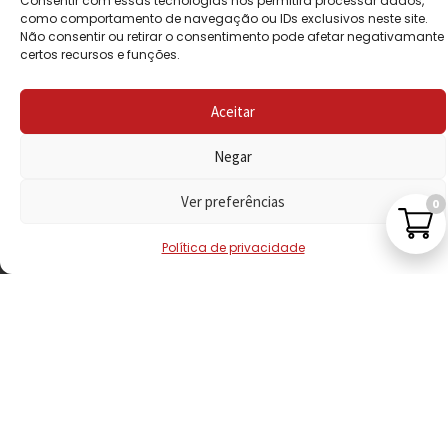
Consentir com essas tecnologias nos permitirá processar dados,
PRIVACIDADE
como comportamento de navegação ou IDs exclusivos neste site.
Não consentir ou retirar o consentimento pode afetar negativamante
certos recursos e funções.
POLÍTICA DE
REEMBOLSO
Aceitar
LIVRO DE
RECLAMAÇÕES
Negar
Ver preferências
0
CONTACTOS
Política de privacidade
VISITE-NOS