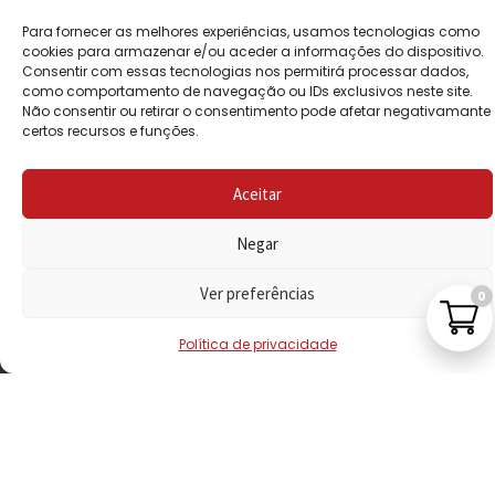
Para fornecer as melhores experiências, usamos tecnologias como
POLÍTICA DE
cookies para armazenar e/ou aceder a informações do dispositivo.
PRIVACIDADE
Consentir com essas tecnologias nos permitirá processar dados,
como comportamento de navegação ou IDs exclusivos neste site.
POLÍTICA DE
Não consentir ou retirar o consentimento pode afetar negativamante
certos recursos e funções.
REEMBOLSO
LIVRO DE
Aceitar
RECLAMAÇÕES
Negar
CONTACTOS
Ver preferências
0
Política de privacidade
VISITE-NOS