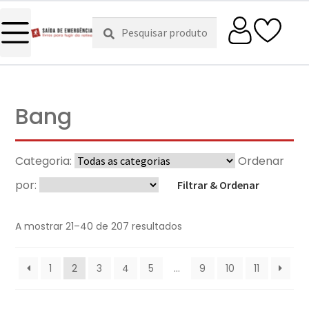
Pesquisar
Pesquisa
por:
Bang
Categoria:
Ordenar
por:
Filtrar & Ordenar
A mostrar 21–40 de 207 resultados
1
2
3
4
5
…
9
10
11