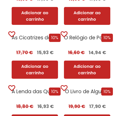
Adicionar ao
Adicionar ao
carrinho
carrinho
As Cicatrizes do Tempo
O Relógio de Parede
10%
10%
17,70
€
15,93
€
16,60
€
14,94
€
Adicionar ao
Adicionar ao
carrinho
carrinho
A Lenda das Quimeras
O Livro de Algures
10%
10%
18,80
€
16,93
€
19,90
€
17,90
€