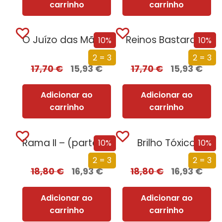
carrinho
carrinho
O Juízo das Mãos – Volume 1 | O Dragão da Montanha
Reinos Bastardos
10%
10%
2 = 3
2 = 3
17,70
€
15,93
€
17,70
€
15,93
€
Adicionar ao
Adicionar ao
carrinho
carrinho
Rama II – (parte 2 de 2)
Brilho Tóxico
10%
10%
2 = 3
2 = 3
18,80
€
16,93
€
18,80
€
16,93
€
Adicionar ao
Adicionar ao
carrinho
carrinho