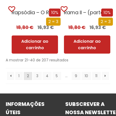
Rapsódia – O Rei da Noite
Rama II – (parte 1 de 2)
10%
10%
2 = 3
2 = 3
18,80
€
16,93
€
18,80
€
16,93
€
Adicionar ao
Adicionar ao
carrinho
carrinho
A mostrar 21–40 de 207 resultados
1
2
3
4
5
…
9
10
11
INFORMAÇÕES
SUBSCREVER A
ÚTEIS
NOSSA NEWSLETTE