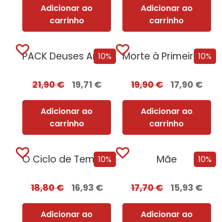
Adicionar ao
Adicionar ao
carrinho
carrinho
PACK Deuses Americanos
Morte à Primeira Vista
10%
10%
21,90
€
19,71
€
19,90
€
17,90
€
Adicionar ao
Adicionar ao
carrinho
carrinho
O Ciclo de Tempo Infinito
Mãe
10%
10%
18,80
€
16,93
€
17,70
€
15,93
€
Adicionar ao
Adicionar ao