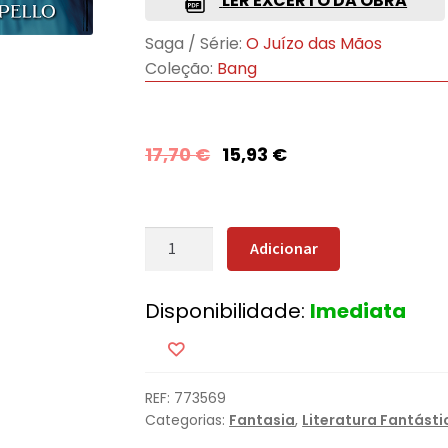
LER EXCERTO DA OBRA
Saga / Série:
O Juízo das Mãos
Coleção:
Bang
17,70
€
15,93
€
Quantidade
Adicionar
de
O
Disponibilidade:
Imediata
Juízo
das
Mãos
-
REF:
773569
Volume
Categorias:
Fantasia
,
Literatura Fantásti
1