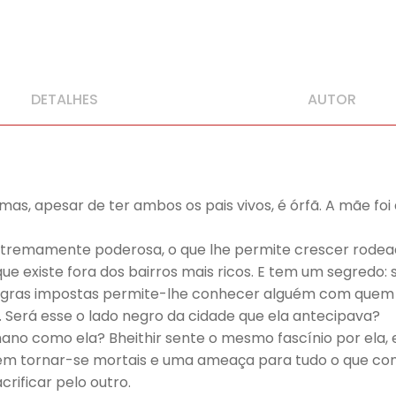
|
O
Dragão
da
DETALHES
AUTOR
Montanha
as, apesar de ter ambos os pais vivos, é órfã. A mãe foi 
tremamente poderosa, o que lhe permite crescer rodeada
 que existe fora dos bairros mais ricos. E tem um segredo
egras impostas permite-lhe conhecer alguém com quem nu
. Será esse o lado negro da cidade que ela antecipava?
mano como ela? Bheithir sente o mesmo fascínio por ela, 
 tornar-se mortais e uma ameaça para tudo o que conhe
rificar pelo outro.