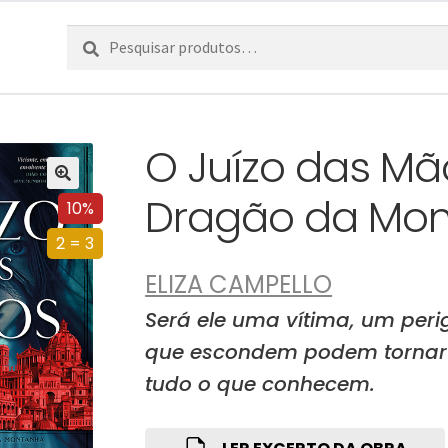
Pesquisar
Pesquisa
por:
O Juízo das Mã
Dragão da Mo
10%
2 = 3
ELIZA CAMPELLO
Será ele uma vítima, um per
que escondem podem tornar
tudo o que conhecem.