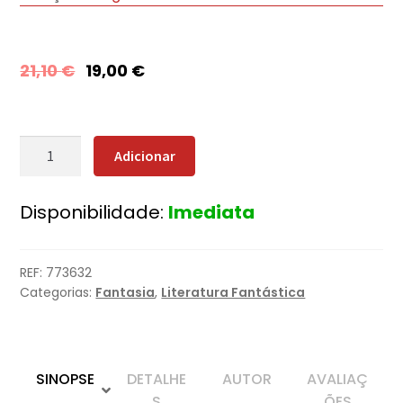
21,10
€
19,00
€
Quantidade
Adicionar
de
A
Disponibilidade:
Imediata
Profecia
dos
Dois
REF:
773632
Lobos
Categorias:
Fantasia
,
Literatura Fantástica
SINOPSE
DETALHE
AUTOR
AVALIAÇ
S
ÕES