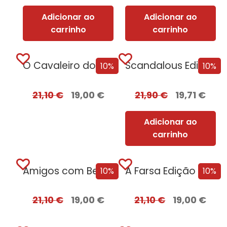
Adicionar ao
Adicionar ao
carrinho
carrinho
O Cavaleiro dos Sete Reinos [Nova Edição]...
Scandalous Edição com EDGES
10%
10%
21,10
€
19,00
€
21,90
€
19,71
€
Adicionar ao
carrinho
Amigos com Benefícios Edição com EDGES
A Farsa Edição com EDGES
10%
10%
21,10
€
19,00
€
21,10
€
19,00
€