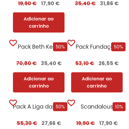
19,90
€
17,90
€
35,40
€
31,86
€
Adicionar ao
carrinho
Pack Beth Kerry
Pack Fundação
50%
50%
70,80
€
35,40
€
53,10
€
26,55
€
Adicionar ao
Adicionar ao
carrinho
carrinho
Pack A Liga das Mulheres Extraordinárias
Scandalous
50%
10%
55,30
€
27,66
€
19,90
€
17,90
€