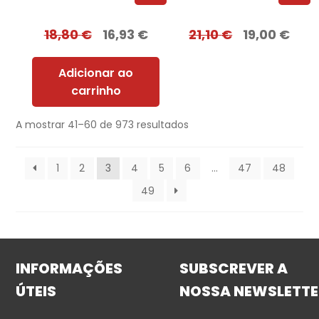
18,80
€
16,93
€
21,10
€
19,00
€
Adicionar ao
carrinho
A mostrar 41–60 de 973 resultados
1
2
3
4
5
6
…
47
48
49
INFORMAÇÕES
SUBSCREVER A
ÚTEIS
NOSSA NEWSLETTE