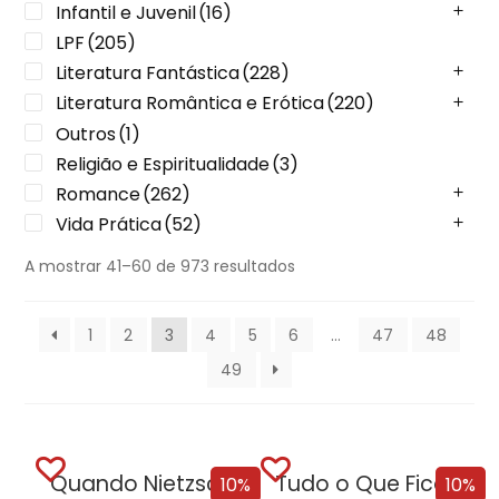
Infantil e Juvenil
(16)
LPF
(205)
Literatura Fantástica
(228)
Literatura Romântica e Erótica
(220)
Outros
(1)
Religião e Espiritualidade
(3)
Romance
(262)
Vida Prática
(52)
A mostrar 41–60 de 973 resultados
1
2
3
4
5
6
…
47
48
49
Quando Nietzsche Chorou [Nova edição]
Tudo o Que Ficou Para Trás [Nova...
10%
10%