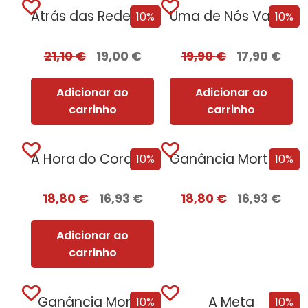
Atrás das Redes Edição com EDGES
Uma de Nós Vai Morrer
10%
10%
21,10
€
19,00
€
19,90
€
17,90
€
Adicionar ao
Adicionar ao
carrinho
carrinho
A Hora do Coração
Ganância Mortal + Oferta Criação Mortal
10%
10%
18,80
€
16,93
€
18,80
€
16,93
€
Adicionar ao
carrinho
Ganância Mortal
A Meta
10%
10%