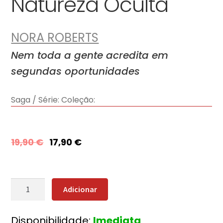
Natureza Oculta
NORA ROBERTS
Nem toda a gente acredita em
segundas oportunidades
Saga / Série:
Coleção:
19,90
€
17,90
€
Quantidade
Adicionar
de
Natureza
Disponibilidade:
Imediata
Oculta