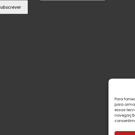
Para forne
para armaz
essas tecn
navegação o
consentime