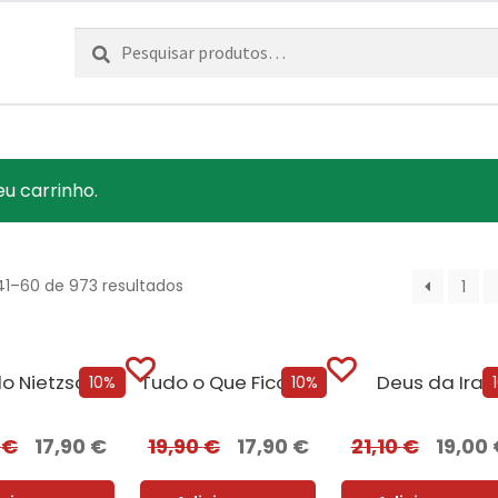
Pesquisar
Pesquisa
por:
eu carrinho.
41–60 de 973 resultados
1
Quando Nietzsche Chorou [Nova edição]
Tudo o Que Ficou Para Trás [Nova...
Deus da Ira
10%
10%
0
€
17,90
€
19,90
€
17,90
€
21,10
€
19,00