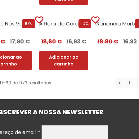
Uma de Nós Vai Morrer
A Hora do Coração
10%
10%
0
€
17,90
€
18,80
€
16,93
€
18,80
€
16,93
icionar ao
Adicionar ao
carrinho
carrinho
41–60 de 973 resultados
1
BSCREVER A NOSSA NEWSLETTER
ereço de email:
*