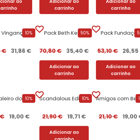
icionar ao
Adicionar ao
Adicionar ao
carrinho
carrinho
carrinho
Pack A Vingança Serve-se Fria
Pack Beth Kerry
Pack Fundaçã
10%
50%
0
€
31,86
€
70,80
€
35,40
€
53,10
€
26,55
Adicionar ao
Adicionar ao
carrinho
carrinho
O Cavaleiro dos Sete Reinos [Nova Edição]...
Scandalous Edição com EDGES
10%
10%
€
19,00
€
21,90
€
19,71
€
21,10
€
19,00
Adicionar ao
carrinho