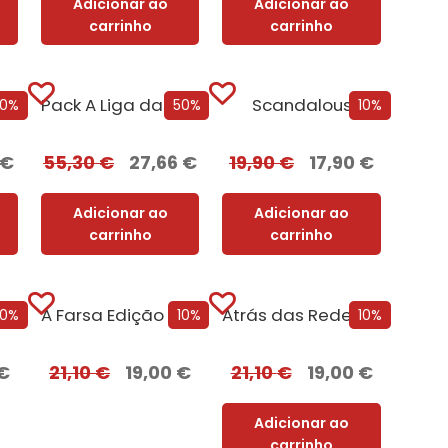
Adicionar ao
Adicionar ao
carrinho
carrinho
o
Pack A Liga das Mulheres Extraordinárias
Scandalous
50%
50%
10%
€
55,30
€
27,66
€
19,90
€
17,90
€
Adicionar ao
Adicionar ao
carrinho
carrinho
Amigos com Benefícios Edição com EDGES
A Farsa Edição com EDGES
Atrás das Redes Edição com EDGES
10%
10%
10%
€
21,10
€
19,00
€
21,10
€
19,00
€
Adicionar ao
carrinho