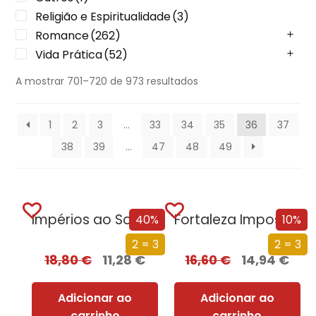
Religião e Espiritualidade
(3)
Romance
(262)
Vida Prática
(52)
A mostrar 701–720 de 973 resultados
1
2
3
…
33
34
35
36
37
38
39
…
47
48
49
Impérios ao Sol – A Luta pelo...
Fortaleza Impossível
40%
10%
2 = 3
2 = 3
18,80
€
11,28
€
16,60
€
14,94
€
Adicionar ao
Adicionar ao
carrinho
carrinho