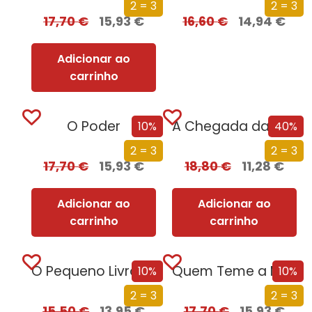
2 = 3
2 = 3
17,70
€
15,93
€
16,60
€
14,94
€
Adicionar ao
carrinho
O Poder
A Chegada das Trevas
10%
40%
2 = 3
2 = 3
17,70
€
15,93
€
18,80
€
11,28
€
Adicionar ao
Adicionar ao
carrinho
carrinho
O Pequeno Livro das Grandes Fobias
Quem Teme a Morte
10%
10%
2 = 3
2 = 3
15,50
€
13,95
€
17,70
€
15,93
€