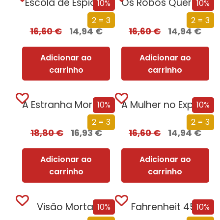
Escola de Espiões
Os Robôs Querem o Seu Emprego
10%
10%
2 = 3
2 = 3
16,60
€
14,94
€
16,60
€
14,94
€
Adicionar ao
Adicionar ao
carrinho
carrinho
A Estranha Morte da Europa
A Mulher no Expresso do Oriente
10%
10%
2 = 3
2 = 3
18,80
€
16,93
€
16,60
€
14,94
€
Adicionar ao
Adicionar ao
carrinho
carrinho
Visão Mortal
Fahrenheit 451
10%
10%