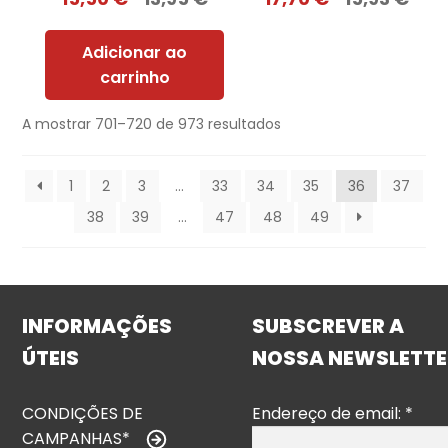
Adicionar ao
carrinho
A mostrar 701–720 de 973 resultados
1
2
3
…
33
34
35
36
37
38
39
…
47
48
49
INFORMAÇÕES
SUBSCREVER A
ÚTEIS
NOSSA NEWSLETTE
CONDIÇÕES DE
Endereço de email:
*
CAMPANHAS*