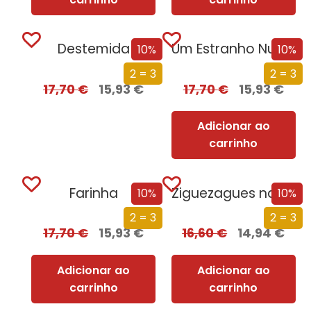
Destemida
Um Estranho Numa Terra Estranha – vol....
10%
10%
2 = 3
2 = 3
17,70
€
15,93
€
17,70
€
15,93
€
Adicionar ao
carrinho
Farinha
Ziguezagues na Política
10%
10%
2 = 3
2 = 3
17,70
€
15,93
€
16,60
€
14,94
€
Adicionar ao
Adicionar ao
carrinho
carrinho