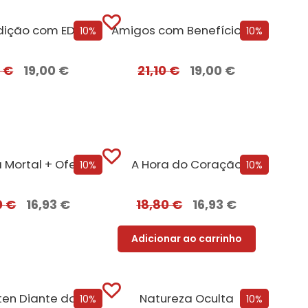
A Farsa Edição com EDGES
Amigos com Benefícios Edição com EDGES
10%
10%
0
€
19,00
€
21,10
€
19,00
€
Ganância Mortal + Oferta Criação Mortal
A Hora do Coração
10%
10%
0
€
16,93
€
18,80
€
16,93
€
Adicionar ao carrinho
Jane Austen Diante do Mar + Oferta Herdeira Inesperada
Natureza Oculta
10%
10%