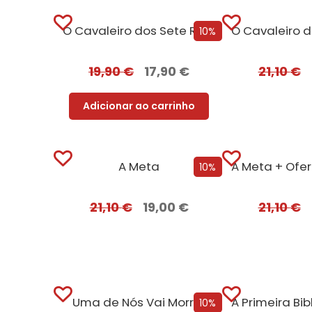
O Cavaleiro dos Sete Reinos [Nova Edição]
10%
19,90
€
17,90
€
21,10
€
Adicionar ao carrinho
A Meta
10%
21,10
€
19,00
€
21,10
€
Uma de Nós Vai Morrer
10%