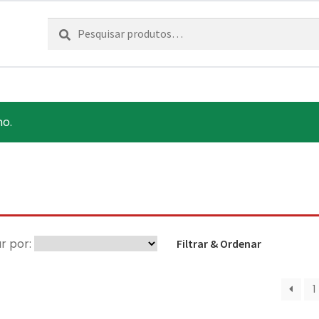
Pesquisar
Pesquisa
por:
ho.
r por:
Filtrar & Ordenar
1