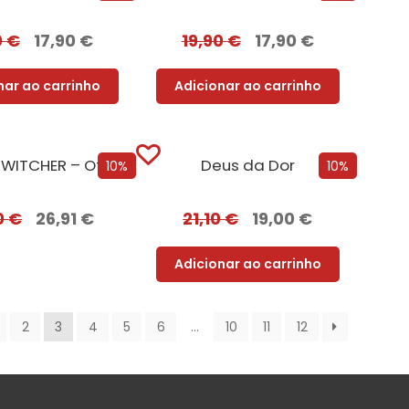
0
€
17,90
€
19,90
€
17,90
€
nar ao carrinho
Adicionar ao carrinho
PACK THE WITCHER – Oferta de A Torre dos Loucos
Deus da Dor
10%
10%
0
€
26,91
€
21,10
€
19,00
€
Adicionar ao carrinho
2
3
4
5
6
…
10
11
12