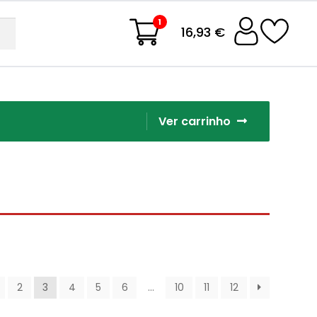
1
16,93 €
Ver carrinho
2
3
4
5
6
…
10
11
12