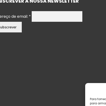
BSCREVER A NOSSA NEWSLETTER
ereço de email:
*
Para forne
para armaz