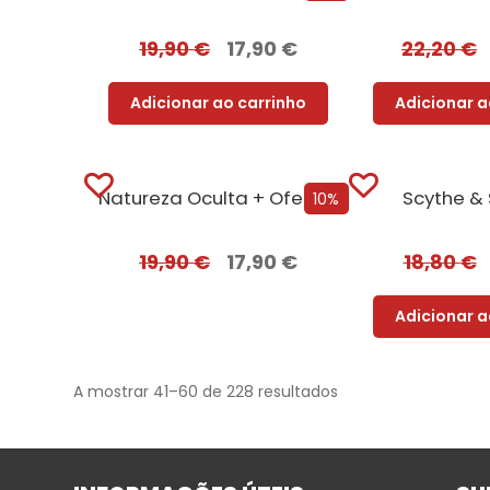
19,90
€
17,90
€
22,20
€
Adicionar ao carrinho
Adicionar a
Natureza Oculta + Oferta A Primeira Vez para Sempre
Scythe &
10%
19,90
€
17,90
€
18,80
€
Adicionar a
A mostrar 41–60 de 228 resultados