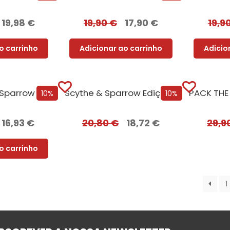
19,98
€
19,90
€
17,90
€
19,9
o carrinho
Adicionar ao carrinho
Adicio
 Sparrow
Scythe & Sparrow Edição com EDGES
10%
10%
16,93
€
20,80
€
18,72
€
29,9
o carrinho
1