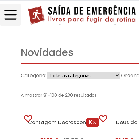
Novidades
Categoria:
Ordena
A mostrar 81–100 de 230 resultados
Contagem Decrescente Para o Verão 9+ Oferta O Clube Jane Austen
Deus da 
10%