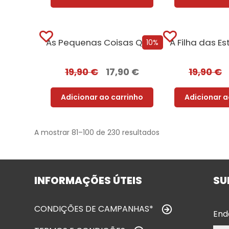
As Pequenas Coisas Que Guardamos + Oferta O Livro da Saudade
10%
19,90
€
17,90
€
19,90
€
Adicionar ao carrinho
Adicionar a
A mostrar 81–100 de 230 resultados
INFORMAÇÕES ÚTEIS
SU
CONDIÇÕES DE CAMPANHAS*
End