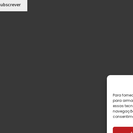
Para forne
para armaz
essas tecn
navegação o
consentime