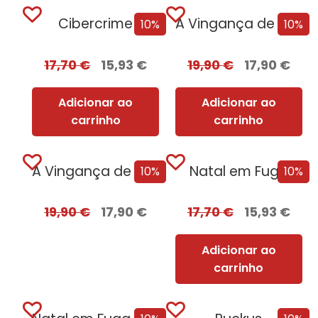
Cibercrime
A Vingança de Roma
10%
10%
17,70
€
15,93
€
19,90
€
17,90
€
Adicionar ao
Adicionar ao
carrinho
carrinho
A Vingança de Roma + Oferta Flechas de Fúria
Natal em Fuga
10%
10%
19,90
€
17,90
€
17,70
€
15,93
€
Adicionar ao
carrinho