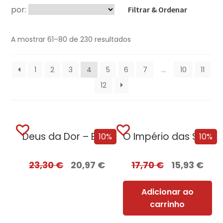
por:
Filtrar & Ordenar
A mostrar 61–80 de 230 resultados
1
2
3
4
5
6
7
…
10
11
12
Deus da Dor – Edição com EDGES
O Império das Sombras
10%
10%
23,30
€
20,97
€
17,70
€
15,93
€
Adicionar ao
carrinho