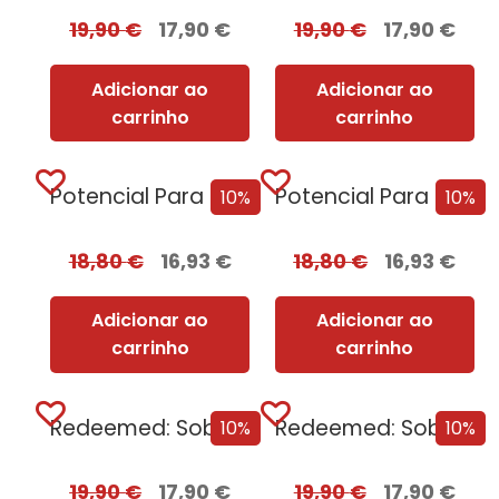
19,90
€
17,90
€
19,90
€
17,90
€
Adicionar ao
Adicionar ao
carrinho
carrinho
Potencial Para Matar
Potencial Para Matar + Oferta Pacto Mortal
10%
10%
18,80
€
16,93
€
18,80
€
16,93
€
Adicionar ao
Adicionar ao
carrinho
carrinho
Redeemed: Sobrevivência e Redenção
Redeemed: Sobrevivência e Redenção + Oferta Prazer Proibido
10%
10%
19,90
€
17,90
€
19,90
€
17,90
€