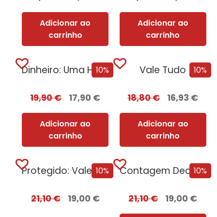
Adicionar ao
Adicionar ao
carrinho
carrinho
Dinheiro: Uma História da Humanidade
Vale Tudo
10%
10%
19,90
€
17,90
€
18,80
€
16,93
€
Adicionar ao
Adicionar ao
carrinho
carrinho
Protegido: Vale Tudo Edição com EDGES
Contagem Decrescente Para o Verão
10%
10%
21,10
€
19,00
€
21,10
€
19,00
€