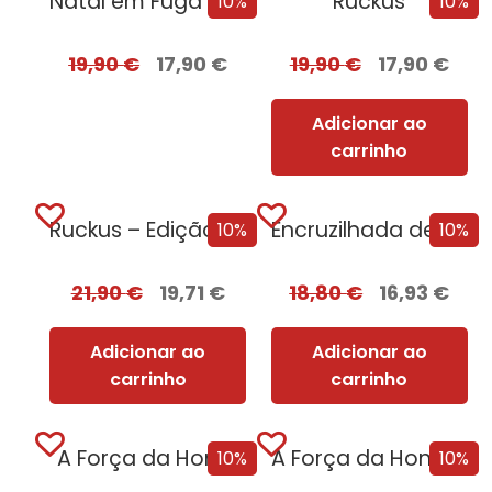
Natal em Fuga – Edição com EDGES
Ruckus
10%
10%
19,90
€
17,90
€
19,90
€
17,90
€
Adicionar ao
carrinho
Ruckus – Edição com EDGES
Encruzilhada de Corvos
10%
10%
21,90
€
19,71
€
18,80
€
16,93
€
Adicionar ao
Adicionar ao
carrinho
carrinho
A Força da Honra
A Força da Honra + Oferta Feridas de Guerra
10%
10%