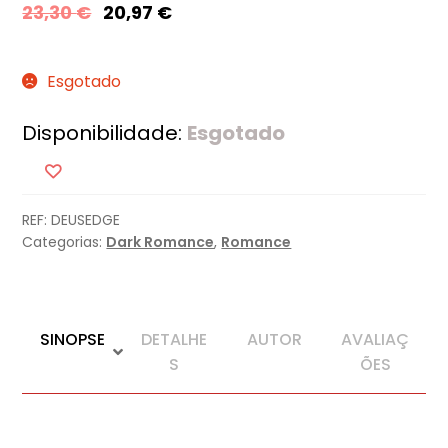
23,30
€
20,97
€
Esgotado
Disponibilidade:
Esgotado
REF:
DEUSEDGE
Categorias:
Dark Romance
,
Romance
SINOPSE
DETALHE
AUTOR
AVALIAÇ
S
ÕES