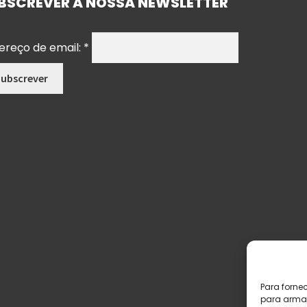
BSCREVER A NOSSA NEWSLETTER
ereço de email:
*
Para forne
para armaz