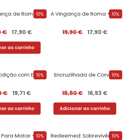
ança de Roma
A Vingança de Roma + Oferta Flechas de Fúria
10%
10%
0
€
17,90
€
19,90
€
17,90
€
nar ao carrinho
Ruckus – Edição com EDGES
Encruzilhada de Corvos
10%
10%
0
€
19,71
€
18,80
€
16,93
€
nar ao carrinho
Adicionar ao carrinho
Potencial Para Matar + Oferta Pacto Mortal
Redeemed: Sobrevivência e Redenção
10%
10%