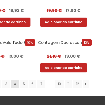
0
€
16,93
€
19,90
€
17,90
€
nar ao carrinho
Adicionar ao carrinho
Protegido: Vale Tudo Edição com EDGES
Contagem Decrescente Para o Verão
10%
10%
0
€
19,00
€
21,10
€
19,00
€
Adicionar ao carrinho
3
4
5
6
7
…
10
11
12