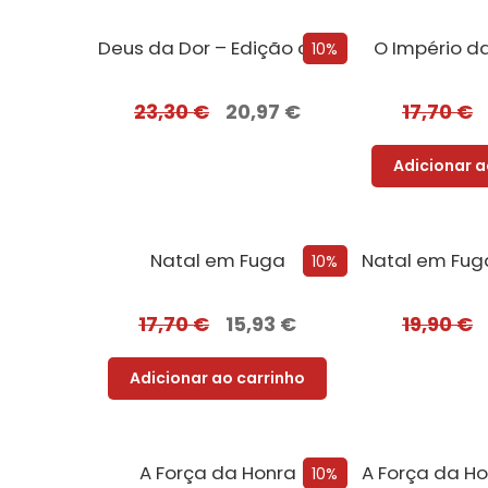
Deus da Dor – Edição com EDGES
O Império d
10%
23,30
€
20,97
€
17,70
€
Adicionar a
Natal em Fuga
10%
17,70
€
15,93
€
19,90
€
Adicionar ao carrinho
A Força da Honra
10%