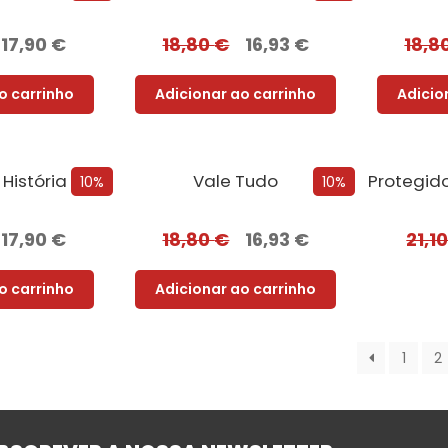
17,90
€
18,80
€
16,93
€
18,8
o carrinho
Adicionar ao carrinho
Adicio
Dinheiro: Uma História da Humanidade
Vale Tudo
10%
10%
17,90
€
18,80
€
16,93
€
21,1
o carrinho
Adicionar ao carrinho
1
2