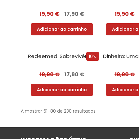
19,90
€
17,90
€
19,90
€
Adicionar ao carrinho
Adicionar a
Redeemed: Sobrevivência e Redenção + Oferta Prazer Proibido
10%
19,90
€
17,90
€
19,90
€
Adicionar ao carrinho
Adicionar a
A mostrar 61–80 de 230 resultados