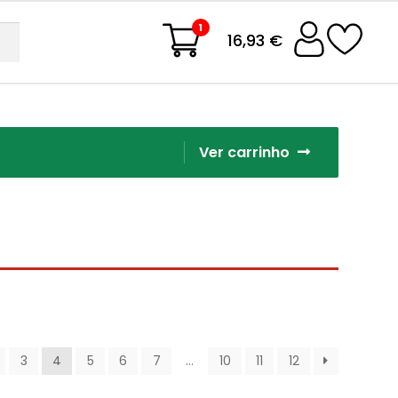
1
16,93 €
Ver carrinho
3
4
5
6
7
…
10
11
12