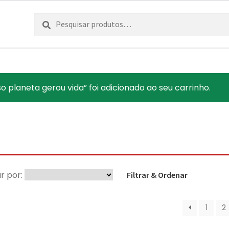
Pesquisar
Pesquisa
por:
laneta gerou vida” foi adicionado ao seu carrinho.
r por:
Filtrar & Ordenar
1
2