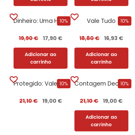
Dinheiro: Uma História da Humanidade
Vale Tudo
10%
10%
19,90
€
17,90
€
18,80
€
16,93
€
Adicionar ao
Adicionar ao
carrinho
carrinho
Protegido: Vale Tudo Edição com EDGES
Contagem Decrescente Para o Verão
10%
10%
21,10
€
19,00
€
21,10
€
19,00
€
Adicionar ao
carrinho