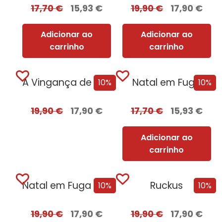
17,70
€
15,93
€
19,90
€
17,90
€
Adicionar ao
Adicionar ao
carrinho
carrinho
A Vingança de Roma + Oferta Flechas de Fúria
Natal em Fuga
10%
10%
19,90
€
17,90
€
17,70
€
15,93
€
Adicionar ao
carrinho
Natal em Fuga – Edição com EDGES
Ruckus
10%
10%
19,90
€
17,90
€
19,90
€
17,90
€