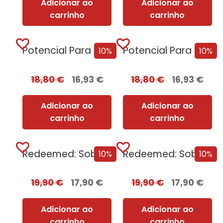
Adicionar ao
Adicionar ao
carrinho
carrinho
Potencial Para Matar
Potencial Para Matar + Oferta Pacto Mortal
10%
10%
18,80
€
16,93
€
18,80
€
16,93
€
Adicionar ao
Adicionar ao
carrinho
carrinho
Redeemed: Sobrevivência e Redenção
Redeemed: Sobrevivência e Redenção + Oferta Prazer Proibido
10%
10%
19,90
€
17,90
€
19,90
€
17,90
€
Adicionar ao
Adicionar ao
carrinho
carrinho