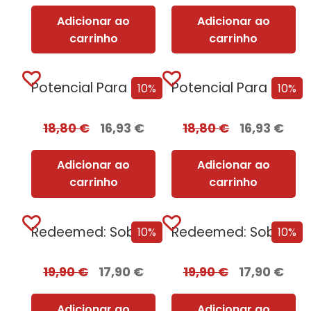
Adicionar ao
Adicionar ao
carrinho
carrinho
Potencial Para Matar
Potencial Para Matar + Oferta Pacto Mortal
10%
10%
18,80
€
16,93
€
18,80
€
16,93
€
Adicionar ao
Adicionar ao
carrinho
carrinho
Redeemed: Sobrevivência e Redenção
Redeemed: Sobrevivência e Redenção + Oferta Prazer Proibido
10%
10%
19,90
€
17,90
€
19,90
€
17,90
€
Adicionar ao
Adicionar ao