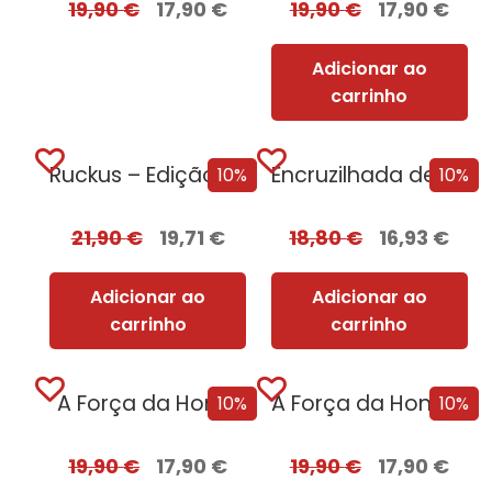
19,90
€
17,90
€
19,90
€
17,90
€
Adicionar ao
carrinho
Ruckus – Edição com EDGES
Encruzilhada de Corvos
10%
10%
21,90
€
19,71
€
18,80
€
16,93
€
Adicionar ao
Adicionar ao
carrinho
carrinho
A Força da Honra
A Força da Honra + Oferta Feridas de Guerra
10%
10%
19,90
€
17,90
€
19,90
€
17,90
€