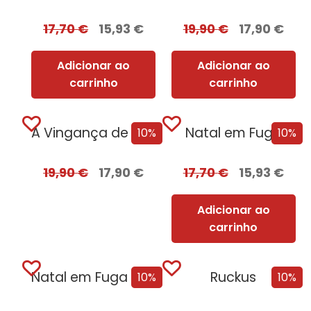
17,70
€
15,93
€
19,90
€
17,90
€
Adicionar ao
Adicionar ao
carrinho
carrinho
A Vingança de Roma + Oferta Flechas de Fúria
Natal em Fuga
10%
10%
19,90
€
17,90
€
17,70
€
15,93
€
Adicionar ao
carrinho
Natal em Fuga – Edição com EDGES
Ruckus
10%
10%