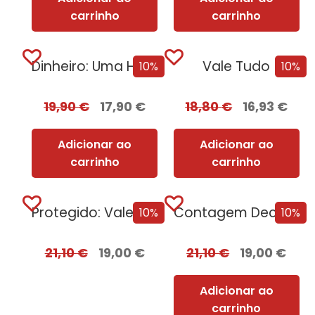
carrinho
carrinho
Dinheiro: Uma História da Humanidade
Vale Tudo
10%
10%
19,90
€
17,90
€
18,80
€
16,93
€
Adicionar ao
Adicionar ao
carrinho
carrinho
Protegido: Vale Tudo Edição com EDGES
Contagem Decrescente Para o Verão
10%
10%
21,10
€
19,00
€
21,10
€
19,00
€
Adicionar ao
carrinho