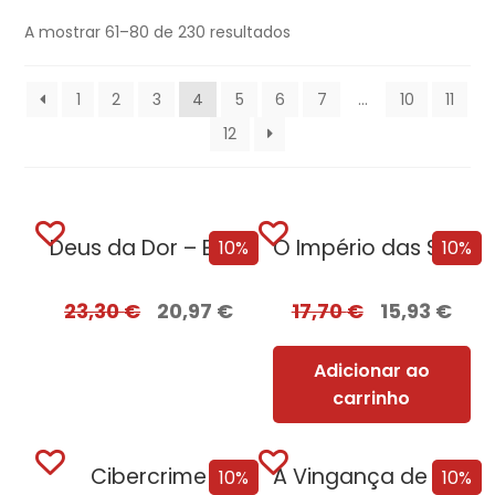
A mostrar 61–80 de 230 resultados
1
2
3
4
5
6
7
…
10
11
12
Deus da Dor – Edição com EDGES
O Império das Sombras
10%
10%
23,30
€
20,97
€
17,70
€
15,93
€
Adicionar ao
carrinho
Cibercrime
A Vingança de Roma
10%
10%