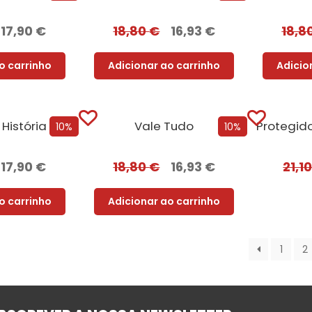
17,90
€
18,80
€
16,93
€
18,8
o carrinho
Adicionar ao carrinho
Adicio
Dinheiro: Uma História da Humanidade
Vale Tudo
10%
10%
17,90
€
18,80
€
16,93
€
21,1
o carrinho
Adicionar ao carrinho
1
2