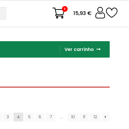
1
15,93 €
Ver carrinho
3
4
5
6
7
…
10
11
12