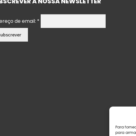
BSCREVER A NOSSA NEWSLETTER
ereço de email:
*
Para forne
para armaz