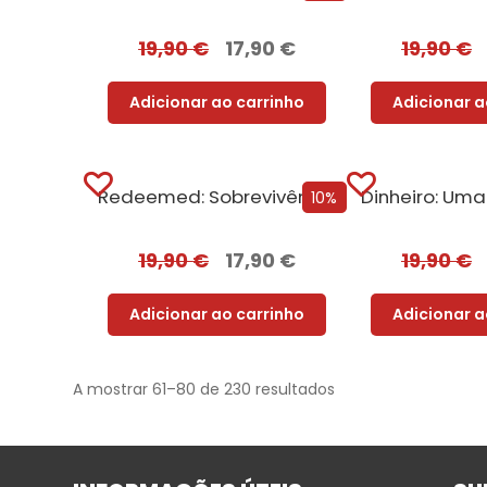
19,90
€
17,90
€
19,90
€
Adicionar ao carrinho
Adicionar a
Redeemed: Sobrevivência e Redenção + Oferta Prazer Proibido
10%
19,90
€
17,90
€
19,90
€
Adicionar ao carrinho
Adicionar a
A mostrar 61–80 de 230 resultados