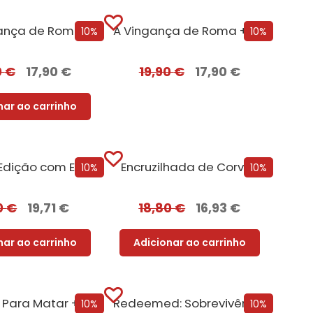
ança de Roma
A Vingança de Roma + Oferta Flechas de Fúria
10%
10%
0
€
17,90
€
19,90
€
17,90
€
nar ao carrinho
Ruckus – Edição com EDGES
Encruzilhada de Corvos
10%
10%
0
€
19,71
€
18,80
€
16,93
€
nar ao carrinho
Adicionar ao carrinho
Potencial Para Matar + Oferta Pacto Mortal
Redeemed: Sobrevivência e Redenção
10%
10%