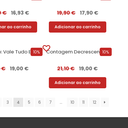
0
€
16,93
€
19,90
€
17,90
€
nar ao carrinho
Adicionar ao carrinho
Protegido: Vale Tudo Edição com EDGES
Contagem Decrescente Para o Verão
10%
10%
0
€
19,00
€
21,10
€
19,00
€
Adicionar ao carrinho
3
4
5
6
7
…
10
11
12