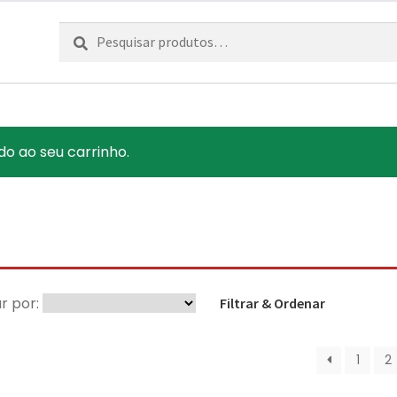
Pesquisar
Pesquisa
por:
do ao seu carrinho.
r por:
Filtrar & Ordenar
1
2