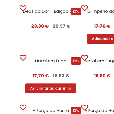
Deus da Dor – Edição com EDGES
O Império d
10%
23,30
€
20,97
€
17,70
€
Adicionar a
Natal em Fuga
10%
17,70
€
15,93
€
19,90
€
Adicionar ao carrinho
A Força da Honra
10%