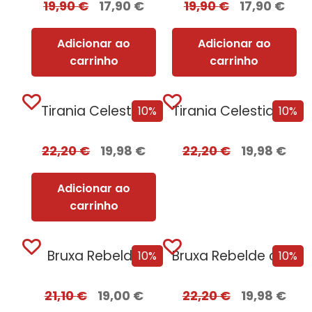
19,90
€
17,90
€
19,90
€
17,90
€
Adicionar ao
Adicionar ao
carrinho
carrinho
Tirania Celestial
Tirania Celestial + Oferta GILD
10%
10%
22,20
€
19,98
€
22,20
€
19,98
€
Adicionar ao
carrinho
Bruxa Rebelde
Bruxa Rebelde com EDGES
10%
10%
21,10
€
19,00
€
22,20
€
19,98
€