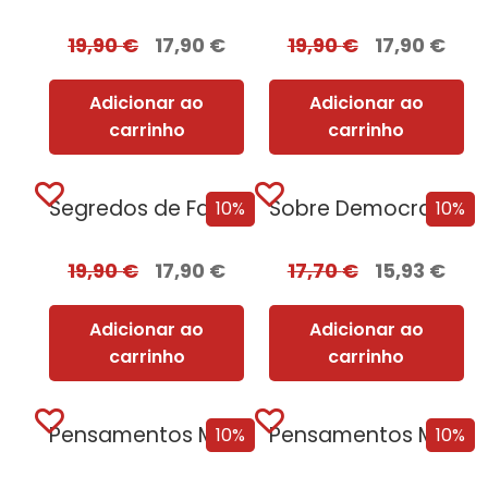
19,90
€
17,90
€
19,90
€
17,90
€
Adicionar ao
Adicionar ao
carrinho
carrinho
Segredos de Família + Oferta Ao Pôr do Sol
Sobre Democracias e Cultos de Morte
10%
10%
19,90
€
17,90
€
17,70
€
15,93
€
Adicionar ao
Adicionar ao
carrinho
carrinho
Pensamentos Malignos
Pensamentos Malignos + Oferta A Pequena Livraria dos Recomeços
10%
10%