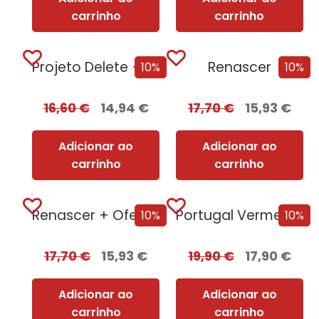
carrinho
carrinho
Projeto Delete + Oferta Nemesis
Renascer
10%
10%
16,60
€
14,94
€
17,70
€
15,93
€
Adicionar ao
Adicionar ao
carrinho
carrinho
Renascer + Oferta Corpus
Portugal Vermelho
10%
10%
17,70
€
15,93
€
19,90
€
17,90
€
Adicionar ao
Adicionar ao
carrinho
carrinho