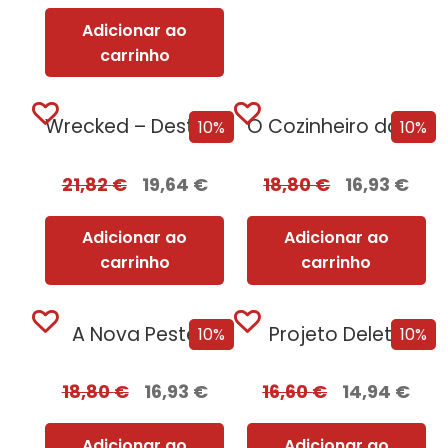
Adicionar ao
carrinho
Wrecked – Destruição e Ruína
O Cozinheiro da Rainha Adúltera
10%
10%
21,82
€
19,64
€
18,80
€
16,93
€
Adicionar ao
Adicionar ao
carrinho
carrinho
A Nova Peste
Projeto Delete
10%
10%
18,80
€
16,93
€
16,60
€
14,94
€
Adicionar ao
Adicionar ao