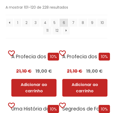
A mostrar 101–120 de 228 resultados
1
2
3
4
5
6
7
8
9
10
11
12
A Profecia dos Dois Lobos
A Profecia dos Dois Lobos + Oferta A Filha do Irlandês
10%
10%
21,10
€
19,00
€
21,10
€
19,00
€
Adicionar ao
Adicionar ao
carrinho
carrinho
Uma História do Mundo em 47 Fronteiras
Segredos de Família
10%
10%