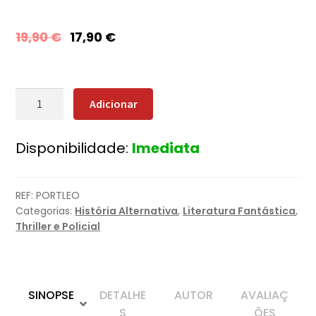
19,90
€
17,90
€
Quantidade
Adicionar
de
Portugal
Disponibilidade:
Imediata
Vermelho
+
Oferta
REF:
PORTLEO
Leonor
Categorias:
História Alternativa
,
Literatura Fantástica
,
de
Thriller e Policial
Aquitânia
SINOPSE
DETALHE
AUTOR
AVALIAÇ
S
ÕES