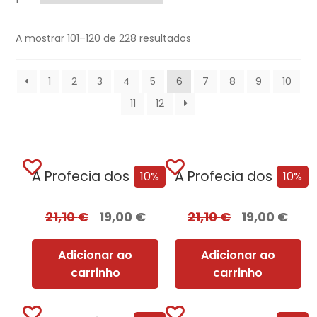
A mostrar 101–120 de 228 resultados
1
2
3
4
5
6
7
8
9
10
11
12
A Profecia dos Dois Lobos
A Profecia dos Dois Lobos + Oferta A Filha do Irlandês
10%
10%
21,10
€
19,00
€
21,10
€
19,00
€
Adicionar ao
Adicionar ao
carrinho
carrinho