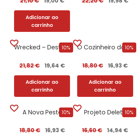
21,10
€
19,00
€
22,20
€
19,98
€
Adicionar ao
carrinho
Wrecked – Destruição e Ruína
O Cozinheiro da Rainha Adúltera
10%
10%
21,82
€
19,64
€
18,80
€
16,93
€
Adicionar ao
Adicionar ao
carrinho
carrinho
A Nova Peste
Projeto Delete
10%
10%
18,80
€
16,93
€
16,60
€
14,94
€