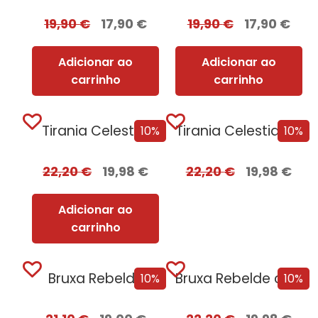
19,90
€
17,90
€
19,90
€
17,90
€
Adicionar ao
Adicionar ao
carrinho
carrinho
Tirania Celestial
Tirania Celestial + Oferta GILD
10%
10%
22,20
€
19,98
€
22,20
€
19,98
€
Adicionar ao
carrinho
Bruxa Rebelde
Bruxa Rebelde com EDGES
10%
10%