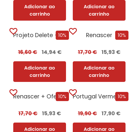
Adicionar ao
Adicionar ao
carrinho
carrinho
Projeto Delete + Oferta Nemesis
Renascer
10%
10%
16,60
€
14,94
€
17,70
€
15,93
€
Adicionar ao
Adicionar ao
carrinho
carrinho
Renascer + Oferta Corpus
Portugal Vermelho
10%
10%
17,70
€
15,93
€
19,90
€
17,90
€
Adicionar ao
Adicionar ao