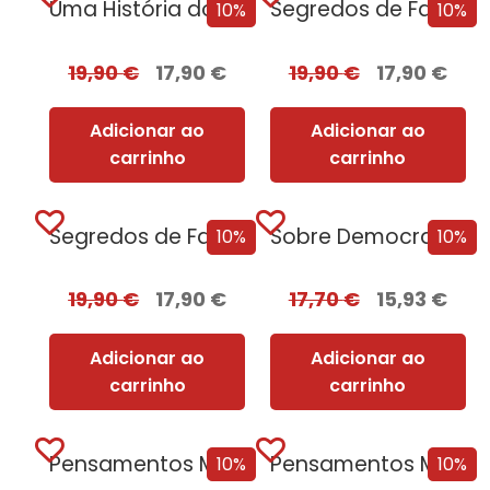
Uma História do Mundo em 47 Fronteiras
Segredos de Família
10%
10%
19,90
€
17,90
€
19,90
€
17,90
€
Adicionar ao
Adicionar ao
carrinho
carrinho
Segredos de Família + Oferta Ao Pôr do Sol
Sobre Democracias e Cultos de Morte
10%
10%
19,90
€
17,90
€
17,70
€
15,93
€
Adicionar ao
Adicionar ao
carrinho
carrinho
Pensamentos Malignos
Pensamentos Malignos + Oferta A Pequena Livraria dos Recomeços
10%
10%