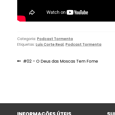
Categoria:
Podcast Tormenta
Etiquetas:
Luís Corte Real
,
Podcast Tormenta
Navegação
Artigo
#02 – O Deus das Moscas Tem Fome
anterior:
de
artigos
INFORMAÇÕES ÚTEIS
SU