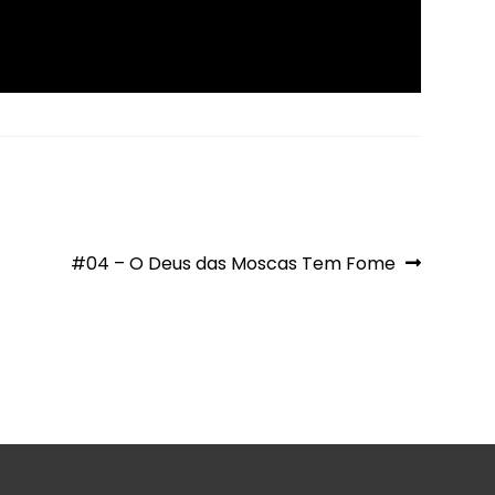
Artigo
#04 – O Deus das Moscas Tem Fome
seguinte: