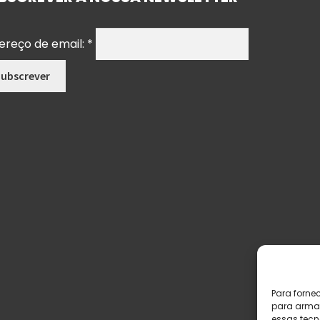
ereço de email:
*
Para forne
para armaz
essas tecn