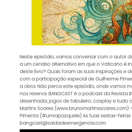
Neste episódio, vamos conversar com o autor do
a um cenário alternativo em que o Vaticano é i
deste livro? Quais foram as suas inspirações e
com a participação especial de Guilherme Piment
a obra. Não perca este episódio, onde vamos me
nos reserva. BANGCAST é o podcast da Revista BA
desenhada, jogos de tabuleiro, cosplay e tudo o
Martins Soares (www.brunomartinssoares.com) —
Pimenta (#umrapazquele) As tuas sextas-feiras 
bangcast@saidadeemergencia.com