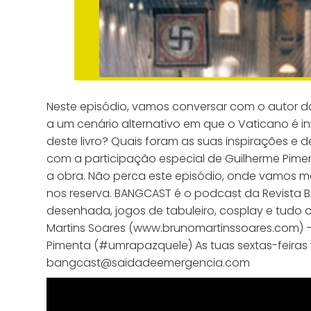
Neste episódio, vamos conversar com o autor do
a um cenário alternativo em que o Vaticano é i
deste livro? Quais foram as suas inspirações e
com a participação especial de Guilherme Piment
a obra. Não perca este episódio, onde vamos me
nos reserva. BANGCAST é o podcast da Revista BA
desenhada, jogos de tabuleiro, cosplay e tudo o
Martins Soares (www.brunomartinssoares.com) —
Pimenta (#umrapazquele) As tuas sextas-feiras 
bangcast@saidadeemergencia.com