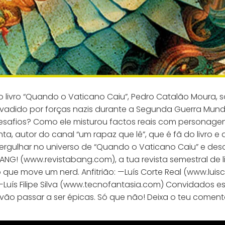
 livro “Quando o Vaticano Caiu”, Pedro Catalão Moura, so
nvadido por forças nazis durante a Segunda Guerra Mundi
 desafios? Como ele misturou factos reais com personag
a, autor do canal “um rapaz que lê”, que é fã do livro e 
rgulhar no universo de “Quando o Vaticano Caiu” e descob
NG! (www.revistabang.com), a tua revista semestral de li
 que move um nerd. Anfitrião: —Luís Corte Real (www.luis
Luís Filipe Silva (www.tecnofantasia.com) Convidados 
vão passar a ser épicas. Só que não! Deixa o teu coment