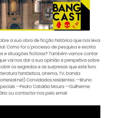
bre a sua obra de ficção histórica que nos leva
al. Como foi o processo de pesquisa e escrita
ens e situações fictícias? Também vamos contar
que vai nos dar a sua opinião e perspetiva sobre
rir os segredos e as surpresas que este livro
teratura fantástica, cinema, TV, banda
cortereal.net) Convidados residentes: —Bruno
especiais —Pedro Catalão Moura —Guilherme
ário ou contacta-nos pelo email