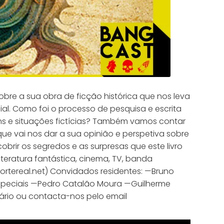
bre a sua obra de ficção histórica que nos leva
al. Como foi o processo de pesquisa e escrita
ens e situações fictícias? Também vamos contar
que vai nos dar a sua opinião e perspetiva sobre
rir os segredos e as surpresas que este livro
teratura fantástica, cinema, TV, banda
cortereal.net) Convidados residentes: —Bruno
especiais —Pedro Catalão Moura —Guilherme
ário ou contacta-nos pelo email