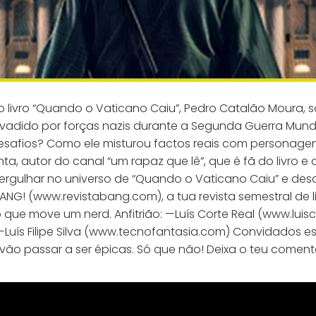
 livro “Quando o Vaticano Caiu”, Pedro Catalão Moura, so
nvadido por forças nazis durante a Segunda Guerra Mundi
 desafios? Como ele misturou factos reais com personag
a, autor do canal “um rapaz que lê”, que é fã do livro e 
rgulhar no universo de “Quando o Vaticano Caiu” e descob
NG! (www.revistabang.com), a tua revista semestral de li
 que move um nerd. Anfitrião: —Luís Corte Real (www.luis
Luís Filipe Silva (www.tecnofantasia.com) Convidados 
vão passar a ser épicas. Só que não! Deixa o teu coment