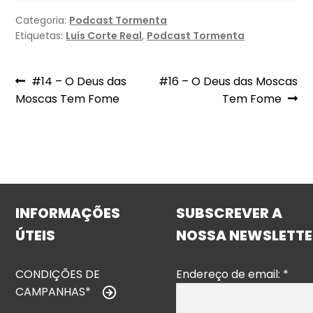
Categoria:
Podcast Tormenta
Etiquetas:
Luís Corte Real
,
Podcast Tormenta
Navegação
Artigo
Artigo
#14 – O Deus das
#16 – O Deus das Moscas
anterior:
seguinte:
Moscas Tem Fome
Tem Fome
de
artigos
INFORMAÇÕES
SUBSCREVER A
ÚTEIS
NOSSA NEWSLETTE
CONDIÇÕES DE
Endereço de email:
*
CAMPANHAS*