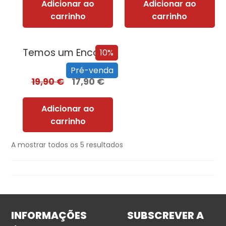
Adicionar ao
Adicionar ao
carrinho
carrinho
Temos um Encontro (Outra Vez) – Edição com EDGES
10%
Pré-venda
19,90
€
17,90
€
Adicionar ao
carrinho
A mostrar todos os 5 resultados
INFORMAÇÕES
SUBSCREVER A