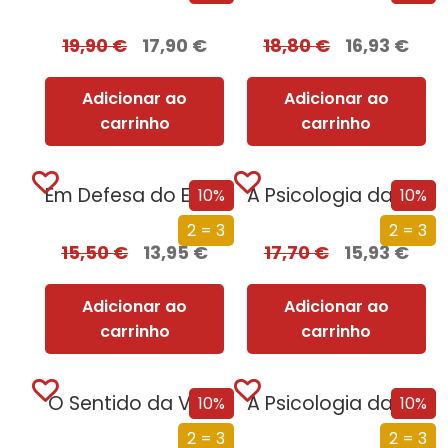
19,90
€
17,90
€
18,80
€
16,93
€
Adicionar ao
Adicionar ao
carrinho
carrinho
Em Defesa do Erotismo
A Psicologia da Estupidez na Política
10%
10%
2 = 3
2 = 3
15,50
€
13,95
€
17,70
€
15,93
€
Adicionar ao
Adicionar ao
carrinho
carrinho
O Sentido da Vida
A Psicologia da Estupidez
10%
10%
2 = 3
2 = 3