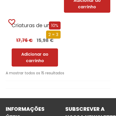
Adicionar ao
carrinho
Criaturas de um Dia
10%
2 = 3
17,76
€
15,98
€
Adicionar ao
carrinho
A mostrar todos os 15 resultados
INFORMAÇÕES
SUBSCREVER A