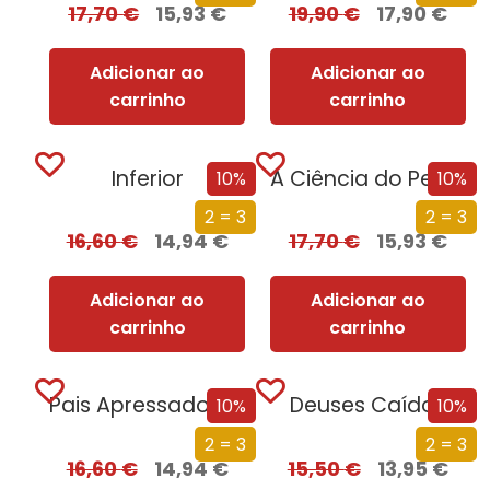
17,70
€
15,93
€
19,90
€
17,90
€
Adicionar ao
Adicionar ao
carrinho
carrinho
Inferior
A Ciência do Pecado
10%
10%
2 = 3
2 = 3
16,60
€
14,94
€
17,70
€
15,93
€
Adicionar ao
Adicionar ao
carrinho
carrinho
Pais Apressados Filhos Stressados
Deuses Caídos
10%
10%
2 = 3
2 = 3
16,60
€
14,94
€
15,50
€
13,95
€