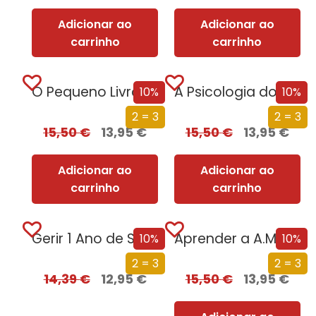
Adicionar ao
Adicionar ao
carrinho
carrinho
O Pequeno Livro das Grandes Fobias
A Psicologia do Amor
10%
10%
2 = 3
2 = 3
15,50
€
13,95
€
15,50
€
13,95
€
Adicionar ao
Adicionar ao
carrinho
carrinho
Gerir 1 Ano de Stress
Aprender a A.M.A.R.
10%
10%
2 = 3
2 = 3
14,39
€
12,95
€
15,50
€
13,95
€