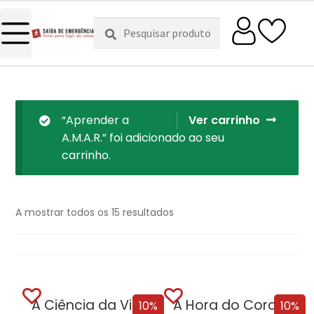
Pesquisar
Pesquisa
por:
“Aprender a
Ver carrinho
A.M.A.R.” foi adicionado ao seu
carrinho.
A mostrar todos os 15 resultados
A Ciência da Vingança
A Hora do Coração
10%
10%