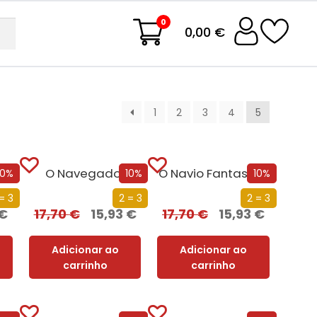
0
0,00 €
1
2
3
4
5
O Navegador
O Navio Fantasma
10%
10%
10%
= 3
2 = 3
2 = 3
€
17,70
€
15,93
€
17,70
€
15,93
€
Adicionar ao
Adicionar ao
carrinho
carrinho