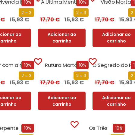
Sobrevivência Mortal
A Última Mentira
Visão Mortal
10%
10%
2 = 3
2 = 3
2 
0
€
15,93
€
17,70
€
15,93
€
17,70
€
15,93
icionar ao
Adicionar ao
Adicionar ao
carrinho
carrinho
carrinho
Brincar com a Morte
Rutura Mortal
10%
10%
2 = 3
2 = 3
2 
0
€
15,93
€
17,70
€
15,93
€
17,70
€
15,93
icionar ao
Adicionar ao
Adicionar ao
carrinho
carrinho
carrinho
erpente
Os Três
10%
10%