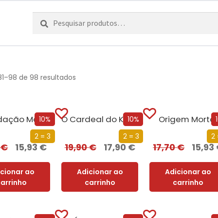
Pesquisar
Pesquisa
por:
81–98 de 98 resultados
Recordação Mortal
O Cardeal do Kremlin
Origem Mortal
10%
10%
2 = 3
2 = 3
2 
0
€
15,93
€
19,90
€
17,90
€
17,70
€
15,93
icionar ao
Adicionar ao
Adicionar ao
carrinho
carrinho
carrinho