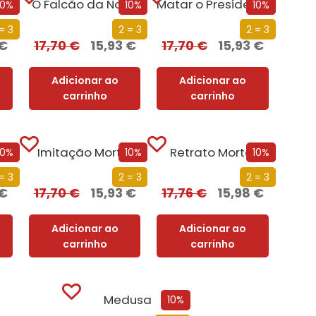
O Falcão da Noite
Matar o Presidente
10%
10%
10%
= 3
2 = 3
2 = 3
€
17,70
€
15,93
€
17,70
€
15,93
€
Adicionar ao
Adicionar ao
carrinho
carrinho
O Segredo do Faraó
Imitação Mortal
Retrato Mortal
10%
10%
10%
= 3
2 = 3
2 = 3
€
17,70
€
15,93
€
17,76
€
15,98
€
Adicionar ao
Adicionar ao
carrinho
carrinho
Medusa
10%