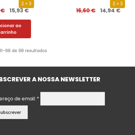
2 = 3
2 = 3
0
€
15,93
€
16,60
€
14,94
€
icionar ao
carrinho
81–98 de 98 resultados
BSCREVER A NOSSA NEWSLETTER
ereço de email:
*