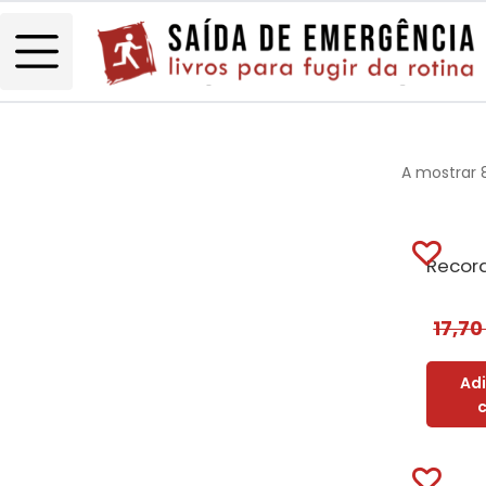
A mostrar 
17,7
Ad