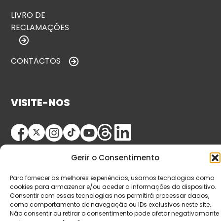
LIVRO DE
RECLAMAÇÕES
CONTACTOS
VISITE-NOS
Gerir o Consentimento
Para fornecer as melhores experiências, usamos tecnologias como
cookies para armazenar e/ou aceder a informações do dispositivo.
Consentir com essas tecnologias nos permitirá processar dados,
© Copyright 2026 Saída de Emergência. Todos os
como comportamento de navegação ou IDs exclusivos neste site.
direitos reservados.
Não consentir ou retirar o consentimento pode afetar negativamante