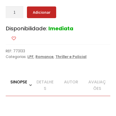
Quantidade
Adicionar
de
O
Disponibilidade:
Imediata
Navio
Fantasma
REF:
773133
Categorias:
LPF
,
Romance
,
Thriller e Policial
SINOPSE
DETALHE
AUTOR
AVALIAÇ
S
ÕES