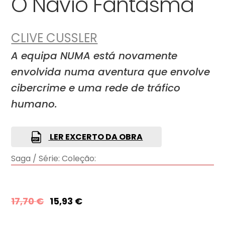
O Navio Fantasma
CLIVE CUSSLER
A equipa NUMA está novamente
envolvida numa aventura que envolve
cibercrime e uma rede de tráfico
humano.
LER EXCERTO DA OBRA
Saga / Série:
Coleção:
17,70
€
15,93
€