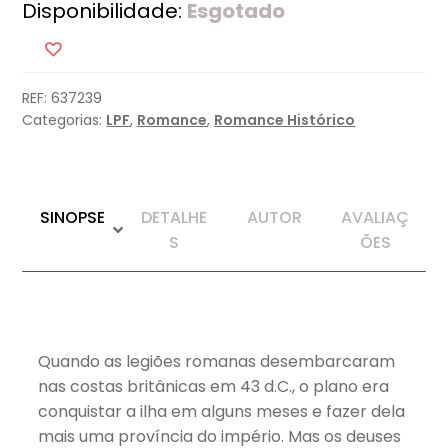
Disponibilidade:
Esgotado
REF:
637239
Categorias:
LPF
,
Romance
,
Romance Histórico
SINOPSE
DETALHE
AUTOR
AVALIAÇ
S
ÕES
Quando as legiões romanas desembarcaram
nas costas britânicas em 43 d.C., o plano era
conquistar a ilha em alguns meses e fazer dela
mais uma província do império. Mas os deuses