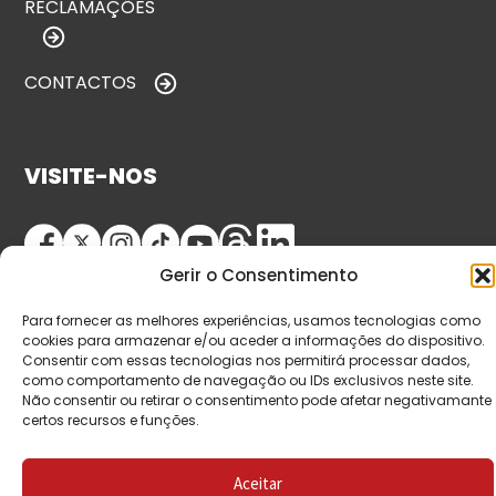
RECLAMAÇÕES
CONTACTOS
VISITE-NOS
Gerir o Consentimento
Para fornecer as melhores experiências, usamos tecnologias como
cookies para armazenar e/ou aceder a informações do dispositivo.
Consentir com essas tecnologias nos permitirá processar dados,
como comportamento de navegação ou IDs exclusivos neste site.
© Copyright 2026 Saída de Emergência. Todos os
Não consentir ou retirar o consentimento pode afetar negativamante
certos recursos e funções.
direitos reservados.
Aceitar