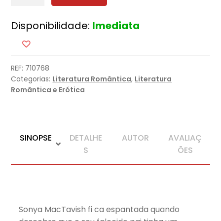
de
A
Disponibilidade:
Imediata
Dádiva
REF:
710768
Categorias:
Literatura Romântica
,
Literatura
Romântica e Erótica
SINOPSE
DETALHE
AUTOR
AVALIAÇ
S
ÕES
Sonya MacTavish fi ca espantada quando