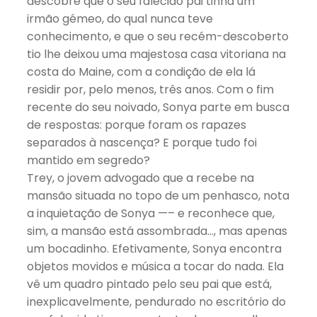
descobre que o seu falecido pai tinha um
irmão gémeo, do qual nunca teve
conhecimento, e que o seu recém-descoberto
tio lhe deixou uma majestosa casa vitoriana na
costa do Maine, com a condição de ela lá
residir por, pelo menos, três anos. Com o fim
recente do seu noivado, Sonya parte em busca
de respostas: porque foram os rapazes
separados à nascença? E porque tudo foi
mantido em segredo?
Trey, o jovem advogado que a recebe na
mansão situada no topo de um penhasco, nota
a inquietação de Sonya —– e reconhece que,
sim, a mansão está assombrada…, mas apenas
um bocadinho. Efetivamente, Sonya encontra
objetos movidos e música a tocar do nada. Ela
vê um quadro pintado pelo seu pai que está,
inexplicavelmente, pendurado no escritório do