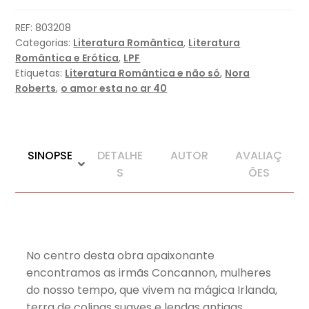
REF:
803208
Categorias:
Literatura Romântica
,
Literatura
Romântica e Erótica
,
LPF
Etiquetas:
Literatura Romântica e não só
,
Nora
Roberts
,
o amor esta no ar 40
SINOPSE
DETALHE
AUTOR
AVALIAÇ
S
ÕES
No centro desta obra apaixonante
encontramos as irmãs Concannon, mulheres
do nosso tempo, que vivem na mágica Irlanda,
terra de colinas suaves e lendas antigas.