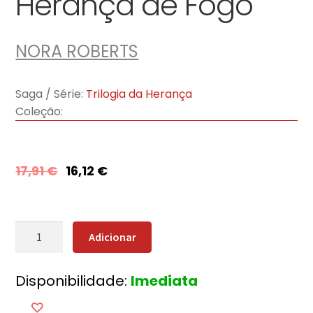
Herança de Fogo
NORA ROBERTS
Saga / Série:
Trilogia da Herança
Coleção:
17,91
€
16,12
€
Quantidade
Adicionar
de
Herança
Disponibilidade:
Imediata
de
Fogo