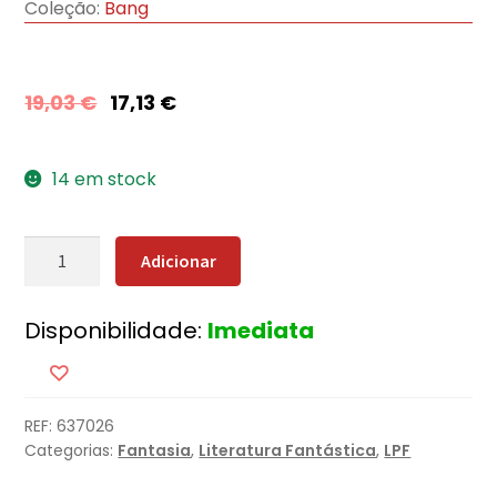
Coleção:
Bang
19,03
€
17,13
€
14 em stock
Quantidade
Adicionar
de
A
Disponibilidade:
Imediata
Fúria
dos
Reis
REF:
637026
Categorias:
Fantasia
,
Literatura Fantástica
,
LPF