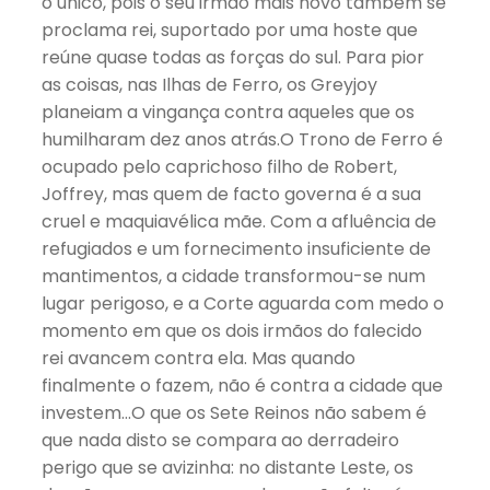
o único, pois o seu irmão mais novo também se
proclama rei, suportado por uma hoste que
reúne quase todas as forças do sul. Para pior
as coisas, nas Ilhas de Ferro, os Greyjoy
planeiam a vingança contra aqueles que os
humilharam dez anos atrás.O Trono de Ferro é
ocupado pelo caprichoso filho de Robert,
Joffrey, mas quem de facto governa é a sua
cruel e maquiavélica mãe. Com a afluência de
refugiados e um fornecimento insuficiente de
mantimentos, a cidade transformou-se num
lugar perigoso, e a Corte aguarda com medo o
momento em que os dois irmãos do falecido
rei avancem contra ela. Mas quando
finalmente o fazem, não é contra a cidade que
investem…O que os Sete Reinos não sabem é
que nada disto se compara ao derradeiro
perigo que se avizinha: no distante Leste, os