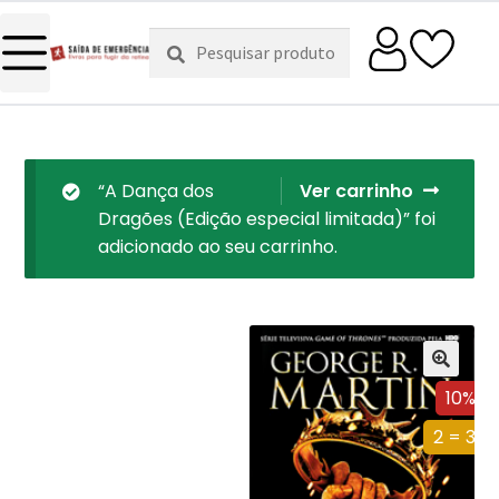
Pesquisar
Pesquisa
por:
“A Dança dos
Ver carrinho
Dragões (Edição especial limitada)” foi
adicionado ao seu carrinho.
10%
2 = 3