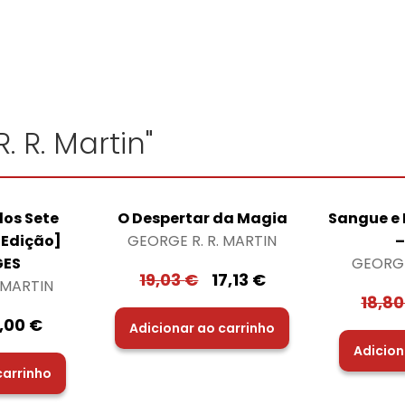
. R. Martin"
dos Sete
O Despertar da Magia
Sangue e 
 Edição]
GEORGE R. R. MARTIN
–
GES
GEORGE
19,03
€
17,13
€
 MARTIN
18,8
9,00
€
Adicionar ao carrinho
Adicion
carrinho