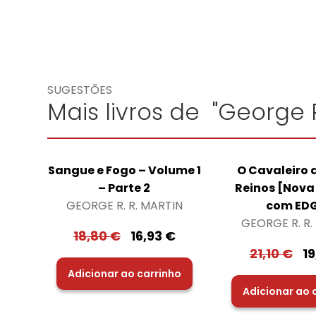
SUGESTÕES
Mais livros de "George R
Sangue e Fogo – Volume 1
O Cavaleiro 
– Parte 2
Reinos [Nova
GEORGE R. R. MARTIN
com ED
GEORGE R. R.
18,80
€
16,93
€
21,10
€
1
Adicionar ao carrinho
Adicionar ao 