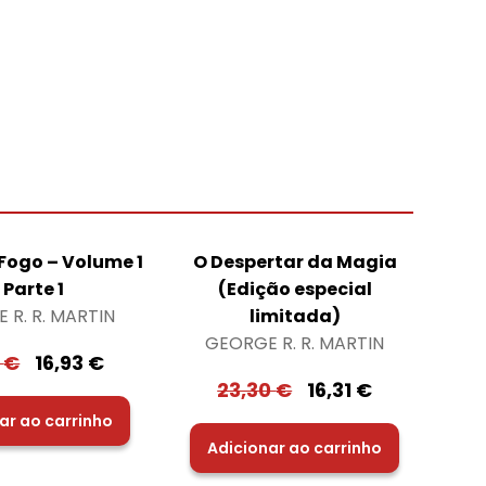
Fogo – Volume 1
O Despertar da Magia
 Parte 1
(Edição especial
 R. R. MARTIN
limitada)
GEORGE R. R. MARTIN
0
€
16,93
€
23,30
€
16,31
€
ar ao carrinho
Adicionar ao carrinho