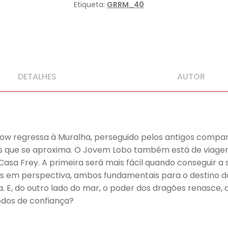
limitada)
Etiqueta:
GRRM_40
DETALHES
AUTOR
now regressa à Muralha, perseguido pelos antigos compan
ns que se aproxima. O Jovem Lobo também está de viage
a Casa Frey. A primeira será mais fácil quando consegui
os em perspectiva, ambos fundamentais para o destino do 
a. E, do outro lado do mar, o poder dos dragões renasc
odos de confiança?