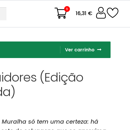
1
16,31 €
Ver carrinho
aidores (Edição
da)
 Muralha só tem uma certeza: há