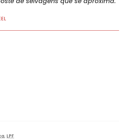
hoste de selvagens que se aproxima.
EEL
ca
,
LPF