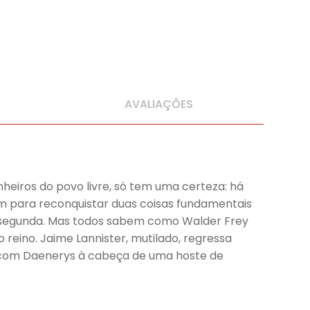
AVALIAÇÕES
heiros do povo livre, só tem uma certeza: há
m para reconquistar duas coisas fundamentais
r a segunda. Mas todos sabem como Walder Frey
reino. Jaime Lannister, mutilado, regressa
e, com Daenerys à cabeça de uma hoste de