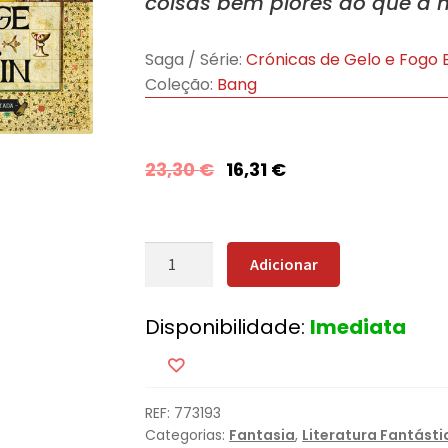
coisas bem piores do que a 
Saga / Série:
Crónicas de Gelo e Fogo 
Coleção:
Bang
23,30
€
16,31
€
Quantidade
Adicionar
de
A
Disponibilidade:
Imediata
Glória
dos
Traidores
(Edição
REF:
773193
especial
Categorias:
Fantasia
,
Literatura Fantásti