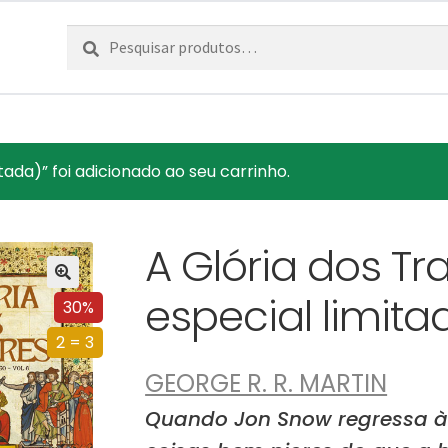
Pesquisar
Pesquisa
por:
tada)” foi adicionado ao seu carrinho.
A Glória dos Tr
especial limita
30%
2 = 3
GEORGE R. R. MARTIN
Quando Jon Snow regressa à