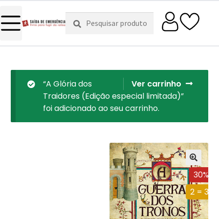
Pesquisar
Pesquisa
por:
“A Glória dos
Ver carrinho
Traidores (Edição especial limitada)”
foi adicionado ao seu carrinho.
30%
2 = 3