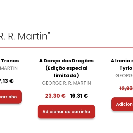
. R. Martin"
 Tronos
A Dança dos Dragões
A Ironia
 MARTIN
(Edição especial
Tyrio
limitada)
GEORGE
7,13
€
GEORGE R. R. MARTIN
12,9
23,30
€
16,31
€
carrinho
Adicion
Adicionar ao carrinho