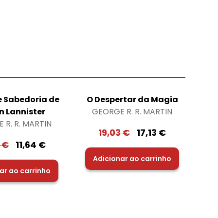
 e Sabedoria de
O Despertar da Magia
n Lannister
GEORGE R. R. MARTIN
 R. R. MARTIN
19,03
€
17,13
€
3
€
11,64
€
Adicionar ao carrinho
ar ao carrinho