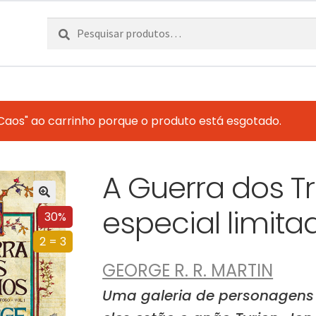
Pesquisar
Pesquisa
por:
Caos" ao carrinho porque o produto está esgotado.
A Guerra dos T
especial limita
30%
2 = 3
GEORGE R. R. MARTIN
Uma galeria de personagens b