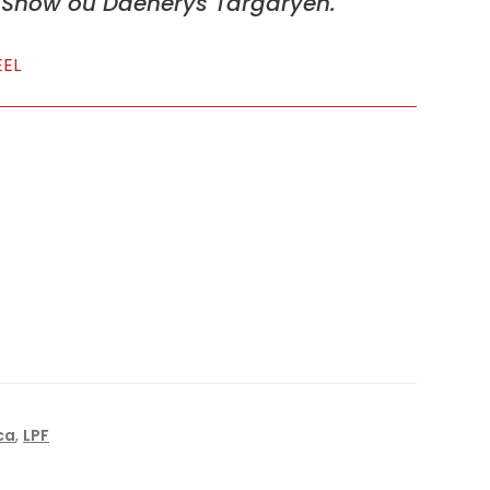
n Snow ou Daenerys Targaryen.
EEL
ca
,
LPF