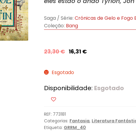
eles estão o anão Tyrion, Jo
Saga / Série:
Crónicas de Gelo e Fogo 
Coleção:
Bang
23,30
€
16,31
€
Esgotado
Disponibilidade:
Esgotado
REF:
773181
Categorias:
Fantasia
,
Literatura Fantásti
Etiqueta:
GRRM_40