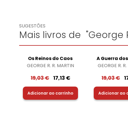
SUGESTÕES
Mais livros de "George R
Os Reinos do Caos
A Guerra dos
GEORGE R. R. MARTIN
GEORGE R. R.
19,03
€
17,13
€
19,03
€
1
Adicionar ao carrinho
Adicionar ao 