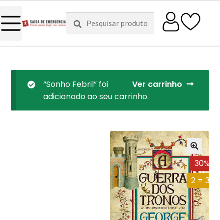
Pesquisar
Pesquisa
por:
“Sonho Febril” foi
Ver carrinho
adicionado ao seu carrinho.
30%
2 = 3