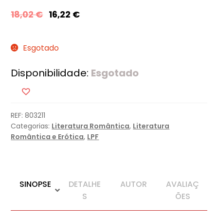
18,02
€
16,22
€
Esgotado
Disponibilidade:
Esgotado
REF:
803211
Categorias:
Literatura Romântica
,
Literatura
Romântica e Erótica
,
LPF
SINOPSE
DETALHE
AUTOR
AVALIAÇ
S
ÕES