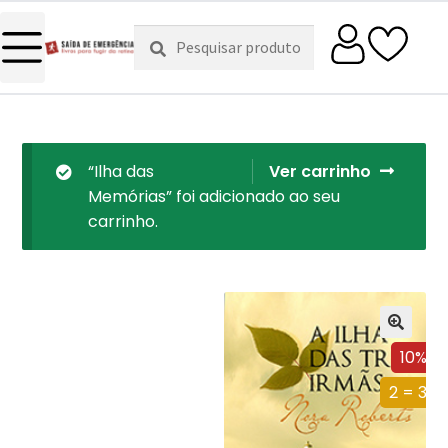
Pesquisar
Pesquisa
por:
“Ilha das
Ver carrinho
Memórias” foi adicionado ao seu
carrinho.
10%
2 = 3