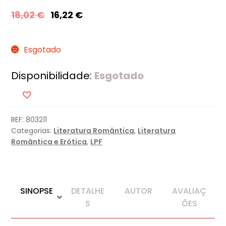
18,02
€
16,22
€
Esgotado
Disponibilidade:
Esgotado
REF:
803211
Categorias:
Literatura Romântica
,
Literatura
Romântica e Erótica
,
LPF
SINOPSE
DETALHE
AUTOR
AVALIAÇ
S
ÕES