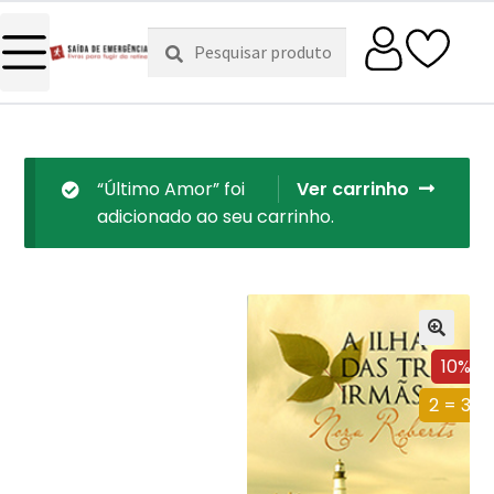
Pesquisar
Pesquisa
por:
“Último Amor” foi
Ver carrinho
adicionado ao seu carrinho.
10%
2 = 3