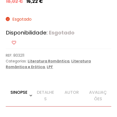
18,02
€
16,22
€
Esgotado
Disponibilidade:
Esgotado
REF:
803211
Categorias:
Literatura Romântica
,
Literatura
Romântica e Erótica
,
LPF
SINOPSE
DETALHE
AUTOR
AVALIAÇ
S
ÕES